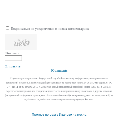
Подписаться на уведомления о новых комментариях
Обновить
Отправить
JComments
Издание зарегистрировано Федеральной службой по надзору в сфере связи, информационных
технологий и массовых коммуникаций (Роскомнадзор). Реестровая запись от 06.08.2010 серия ЭЛ ФС
77 - 41611 от 06 августа 2010 г. Международный стандартный серийный номер ISSN 2312-6981. ©
Перепечатка материалов или воспроизведение части информации из my-ivanovo.ru в других изданиях
(интернет-сайтах) приветствуется, но с обязательной ссылкой (в интернет-изданиях - с гиперссылкой) на
my-ivanovo.ru, либо с письменного разрешения редакции. Реклама:
Прогноз погоды в Иваново на месяц