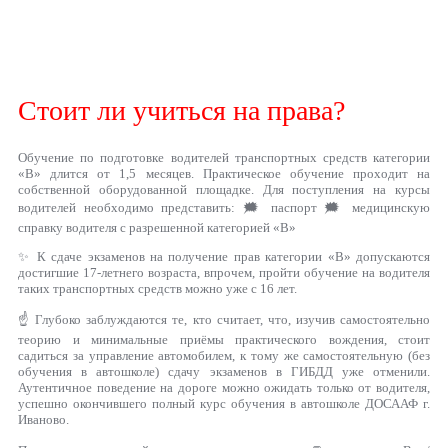
Стоит ли учиться на права?
Обучение по подготовке водителей транспортных средств категории
«B» длится от 1,5 месяцев. Практическое обучение проходит на
собственной оборудованной площадке. Для поступления на курсы
водителей необходимо представить: 🗯 паспорт 🗯 медицинскую
справку водителя с разрешенной категорией «В»
✨ К сдаче экзаменов на получение прав категории «В» допускаются
достигшие 17-летнего возраста, впрочем, пройти обучение на водителя
таких транспортных средств можно уже с 16 лет.
☝ Глубоко заблуждаются те, кто считает, что, изучив самостоятельно
теорию и минимальные приёмы практического вождения, стоит
садиться за управление автомобилем, к тому же самостоятельную (без
обучения в автошколе) сдачу экзаменов в ГИБДД уже отменили.
Аутентичное поведение на дороге можно ожидать только от водителя,
успешно окончившего полный курс обучения в автошколе ДОСААФ г.
Иваново.