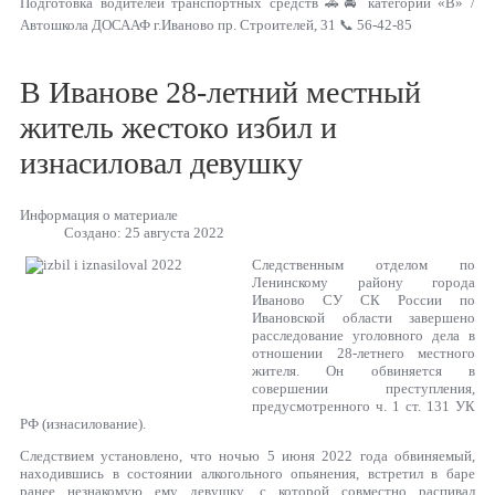
Подготовка водителей транспортных средств 🚗🚘 категории «В» /
Автошкола ДОСААФ г.Иваново пр. Строителей, 31 📞 56-42-85
В Иванове 28-летний местный
житель жестоко избил и
изнасиловал девушку
Информация о материале
Создано: 25 августа 2022
Следственным отделом по
Ленинскому району города
Иваново СУ СК России по
Ивановской области завершено
расследование уголовного дела в
отношении 28-летнего местного
жителя. Он обвиняется в
совершении преступления,
предусмотренного ч. 1 ст. 131 УК
РФ (изнасилование).
Следствием установлено, что ночью 5 июня 2022 года обвиняемый,
находившись в состоянии алкогольного опьянения, встретил в баре
ранее незнакомую ему девушку, с которой совместно распивал