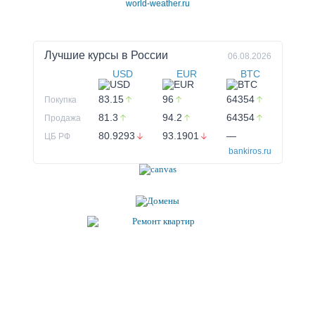
world-weather.ru
Лучшие курсы в
России
06.08.2026
USD
EUR
BTC
83.15
96
64354
Покупка
81.3
94.2
64354
Продажа
80.9293
93.1901
—
ЦБ РФ
bankiros.ru