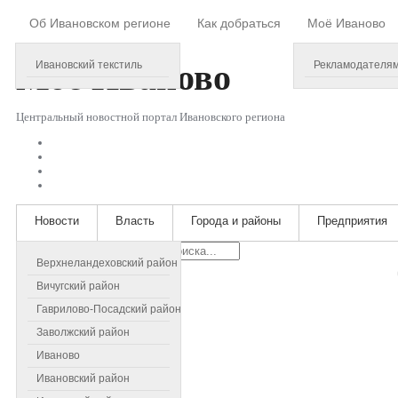
Об Ивановском регионе
Как добраться
Моё Иваново
Thursday, August 06, 2026
Моё
Иваново
Ивановский текстиль
Рекламодателя
Центральный новостной портал Ивановского региона
Новости
Власть
Города и районы
Предприятия
Искать...
Верхнеландеховский район
Вичугский район
Гаврилово-Посадский район
Заволжский район
Иваново
Ивановский район