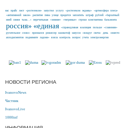
нас
прайс
лист
«ростелеком»
запустил
услугу
«ростелеком
экраны»
«артмосфера
плеса»
«антипивной
закон»
распитие
пива
улице
придется
заплатить
штраф
рублей
«бархатный
иней
синяя
тьма…»
перечитывая
«зимние»
«тигриные»
строки
константина
бальмонта
россия»
«единая
«справедливая
коалиция
польше
«славянин»
ругательное
слово»
признался
режиссер
кшиштоф
занусси
«вокруг
света»
день
«вместо
аплодисментов
поднимите
ладони»
взяла
контроль
вопрос
учета
электроэнергии
Наши партнеры в г. Иваново и
Ивановской области
НОВОСТИ РЕГИОНА
IvanovoNews
Частник
IvanovoLive
1000inf
ИНФОРМАЦИЯ