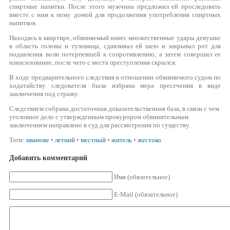
спиртные напитки. После этого мужчина предложил ей проследовать
вместе с ним к нему домой для продолжения употребления спиртных
напитков.
Находясь в квартире, обвиняемый нанес множественные удары девушке
в область головы и туловища, сдавливал ей шею и закрывал рот для
подавления воли потерпевшей к сопротивлению, а затем совершил ее
изнасилование, после чего с места преступления скрылся.
В ходе предварительного следствия в отношении обвиняемого судом по
ходатайству следователя была избрана мера пресечения в виде
заключения под стражу.
Следствием собрана достаточная доказательственная база, в связи с чем
уголовное дело с утвержденным прокурором обвинительным
заключением направлено в суд для рассмотрения по существу.
Теги:
иванове
•
летний
•
местный
•
житель
•
жестоко
Добавить комментарий
Имя (обязательное)
E-Mail (обязательное)