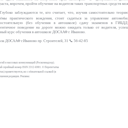
раста, впрочем, пройти обучение на водителя таких транспортных средств мож
лубоко заблуждаются те, кто считает, что, изучив самостоятельно теор
иёмы практического вождения, стоит садиться за управление автомоб
мостоятельную (без обучения в автошколе) сдачу экзаменов в ГИБДД
ентичное поведение на дороге можно ожидать только от водителя, успе
ный курс обучения в автошколе ДОСААФ г. Иваново.
ола ДОСААФ г.Иваново пр. Строителей, 31 📞 56-42-85
огий и массовых коммуникаций (Роскомнадзор).
тный серийный номер ISSN 2312-6981. © Перепечатка
х) приветствуется, но с обязательной ссылкой (в
решения редакции. Реклама: