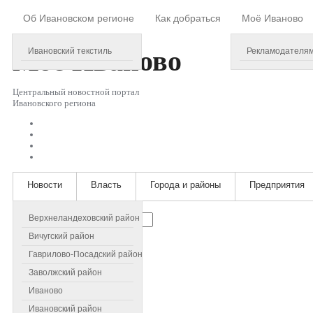
Об Ивановском регионе
Как добраться
Моё Иваново
Thursday, August 06, 2026
Моё
Иваново
Ивановский текстиль
Рекламодателя
Центральный новостной портал
Ивановского региона
Новости
Власть
Города и районы
Предприятия
Искать...
Верхнеландеховский район
Вичугский район
Гаврилово-Посадский район
Заволжский район
Иваново
Ивановский район