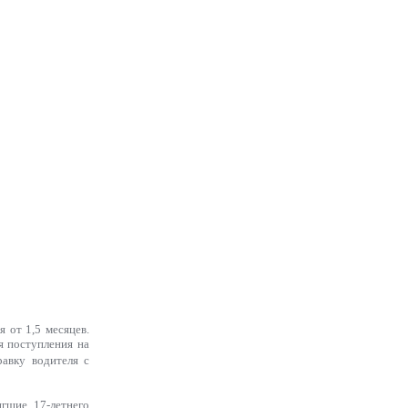
 от 1,5 месяцев.
я поступления на
авку водителя с
гшие 17-летнего