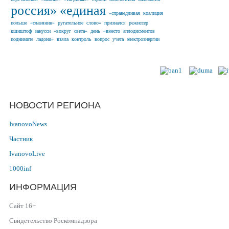
россия»
«единая
«справедливая
коалиция
польше
«славянин»
ругательное
слово»
признался
режиссер
кшиштоф
занусси
«вокруг
света»
день
«вместо
аплодисментов
поднимите
ладони»
взяла
контроль
вопрос
учета
электроэнергии
Наши партнеры в г.
НОВОСТИ РЕГИОНА
IvanovoNews
Частник
IvanovoLive
1000inf
ИНФОРМАЦИЯ
Сайт 16+
Свидетельство Роскомнадзора