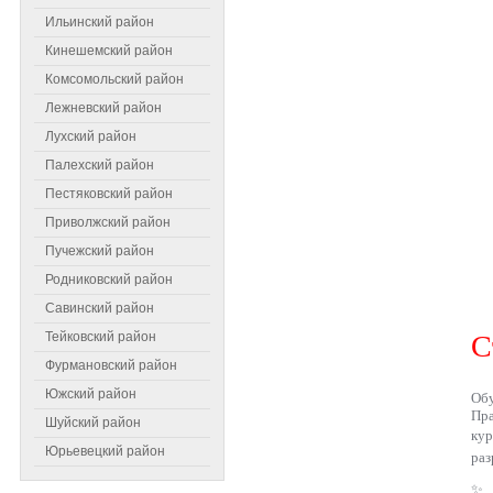
Ильинский район
Кинешемский район
Комсомольский район
Лежневский район
Лухский район
Палехский район
Пестяковский район
Приволжский район
Пучежский район
Родниковский район
Самое читаемое
Савинский район
Тейковский район
С
Фурмановский район
Южский район
Обу
Пра
Шуйский район
ку
Юрьевецкий район
раз
✨ 