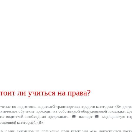
тоит ли учиться на права?
чение по подготовке водителей транспортных средств категории «B» длится
ктическое обучение проходит на собственной оборудованной площадке. Дл
рсы водителей необходимо представить: 🗯 паспорт 🗯 медицинскую спр
решенной категорией «В»
К сдаче экзаменов на получение прав категории «В» допускаются дости