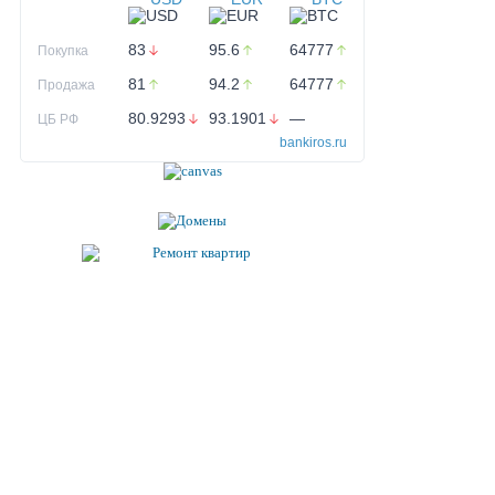
83
95.6
64777
Покупка
81
94.2
64777
Продажа
80.9293
93.1901
—
ЦБ РФ
bankiros.ru