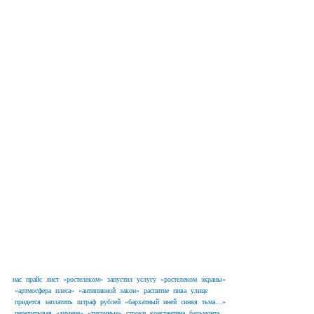
нас
прайс
лист
«ростелеком»
запустил
услугу
«ростелеком
экраны»
«артмосфера
плеса»
«антипивной
закон»
распитие
пива
улице
придется
заплатить
штраф
рублей
«бархатный
иней
синяя
тьма…»
перечитывая
«зимние»
«тигриные»
строки
константина
бальмонта