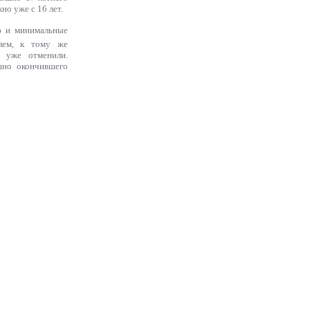
но уже с 16 лет.
ию и минимальные
илем, к тому же
 уже отменили.
шно окончившего