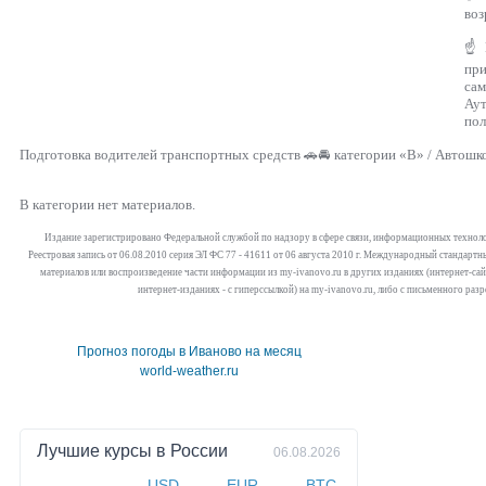
воз
☝ Г
пр
са
Аут
пол
Подготовка водителей транспортных средств 🚗🚘 категории «В» / Автошк
В категории нет материалов.
Издание зарегистрировано Федеральной службой по надзору в сфере связи, информационных технол
Реестровая запись от 06.08.2010 серия ЭЛ ФС 77 - 41611 от 06 августа 2010 г. Международный стандар
материалов или воспроизведение части информации из my-ivanovo.ru в других изданиях (интернет-сайта
интернет-изданиях - с гиперссылкой) на my-ivanovo.ru, либо с письменного раз
Прогноз погоды в Иваново на месяц
world-weather.ru
Лучшие курсы в
России
06.08.2026
USD
EUR
BTC