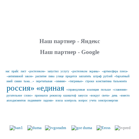
Наш партнер - Яндекс
Наш партнер - Google
нас
прайс
лист
«ростелеком»
запустил
услугу
«ростелеком
экраны»
«артмосфера
плеса»
«антипивной
закон»
распитие
пива
улице
придется
заплатить
штраф
рублей
«бархатный
иней
синяя
тьма…»
перечитывая
«зимние»
«тигриные»
строки
константина
бальмонта
россия»
«единая
«справедливая
коалиция
польше
«славянин»
ругательное
слово»
признался
режиссер
кшиштоф
занусси
«вокруг
света»
день
«вместо
аплодисментов
поднимите
ладони»
взяла
контроль
вопрос
учета
электроэнергии
Наши партнеры в г. Иваново и
Ивановской области