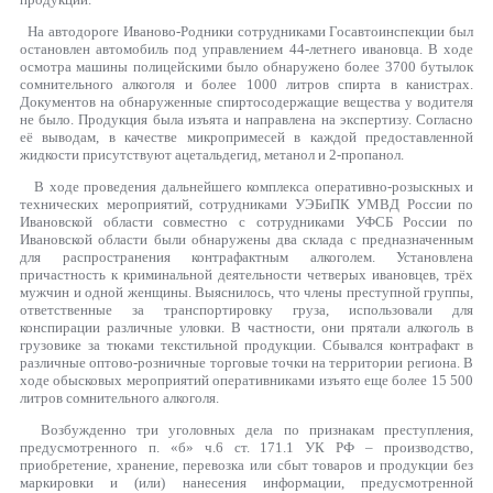
На автодороге Иваново-Родники сотрудниками Госавтоинспекции был
остановлен автомобиль под управлением 44-летнего ивановца. В ходе
осмотра машины полицейскими было обнаружено более 3700 бутылок
сомнительного алкоголя и более 1000 литров спирта в канистрах.
Документов на обнаруженные спиртосодержащие вещества у водителя
не было. Продукция была изъята и направлена на экспертизу. Согласно
её выводам, в качестве микропримесей в каждой предоставленной
жидкости присутствуют ацетальдегид, метанол и 2-пропанол.
В ходе проведения дальнейшего комплекса оперативно-розыскных и
технических мероприятий, сотрудниками УЭБиПК УМВД России по
Ивановской области совместно с сотрудниками УФСБ России по
Ивановской области были обнаружены два склада с предназначенным
для распространения контрафактным алкоголем. Установлена
причастность к криминальной деятельности четверых ивановцев, трёх
мужчин и одной женщины. Выяснилось, что члены преступной группы,
ответственные за транспортировку груза, использовали для
конспирации различные уловки. В частности, они прятали алкоголь в
грузовике за тюками текстильной продукции. Сбывался контрафакт в
различные оптово-розничные торговые точки на территории региона. В
ходе обысковых мероприятий оперативниками изъято еще более 15 500
литров сомнительного алкоголя.
Возбужденно три уголовных дела по признакам преступления,
предусмотренного п. «б» ч.6 ст. 171.1 УК РФ – производство,
приобретение, хранение, перевозка или сбыт товаров и продукции без
маркировки и (или) нанесения информации, предусмотренной