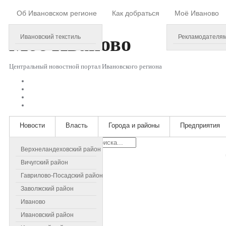
Об Ивановском регионе
Как добраться
Моё Иваново
Friday, August 07, 2026
Моё
Иваново
Ивановский текстиль
Рекламодателя
Центральный новостной портал Ивановского региона
Новости
Власть
Города и районы
Предприятия
Искать...
Верхнеландеховский район
Вичугский район
Гаврилово-Посадский район
Заволжский район
Иваново
Ивановский район