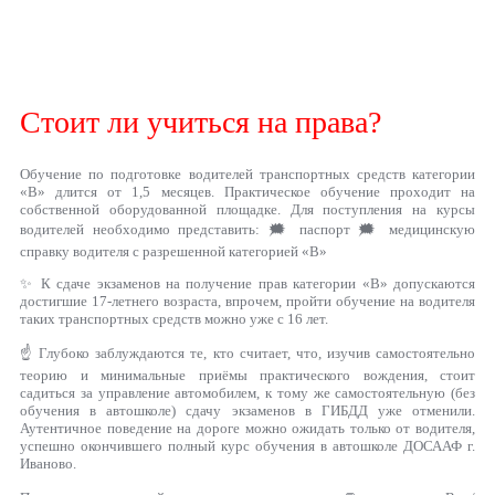
Стоит ли учиться на права?
Обучение по подготовке водителей транспортных средств категории
«B» длится от 1,5 месяцев. Практическое обучение проходит на
собственной оборудованной площадке. Для поступления на курсы
водителей необходимо представить: 🗯 паспорт 🗯 медицинскую
справку водителя с разрешенной категорией «В»
✨ К сдаче экзаменов на получение прав категории «В» допускаются
достигшие 17-летнего возраста, впрочем, пройти обучение на водителя
таких транспортных средств можно уже с 16 лет.
☝ Глубоко заблуждаются те, кто считает, что, изучив самостоятельно
теорию и минимальные приёмы практического вождения, стоит
садиться за управление автомобилем, к тому же самостоятельную (без
обучения в автошколе) сдачу экзаменов в ГИБДД уже отменили.
Аутентичное поведение на дороге можно ожидать только от водителя,
успешно окончившего полный курс обучения в автошколе ДОСААФ г.
Иваново.