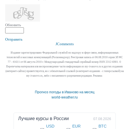
Обновить
Отправить
JComments
Издание зарегистрировано Федеральной службой по надзору в сфере связи, информационных
технологий и массовых коммуникаций (Роскомнадзор). Реестровая запись от 06.08.2010 серия ЭЛ ФС
77 - 41611 от 06 августа 2010 г. Международный стандартный серийный номер ISSN 2312-6981. ©
Перепечатка материалов или воспроизведение части информации из my-ivanovo.ru в других изданиях
(интернет-сайтах) приветствуется, но с обязательной ссылкой (в интернет-изданиях - с гиперссылкой) на
my-ivanovo.ru, либо с письменного разрешения редакции. Реклама:
Прогноз погоды в Иваново на месяц
world-weather.ru
Лучшие курсы в
России
07.08.2026
USD
EUR
BTC