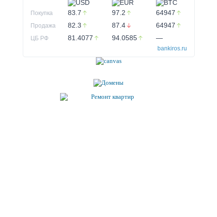
83.7
97.2
64947
Покупка
82.3
87.4
64947
Продажа
81.4077
94.0585
—
ЦБ РФ
bankiros.ru