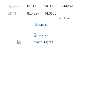
81.9
94.9
64425
Продажа
81.4077
94.0585
—
ЦБ РФ
bankiros.ru