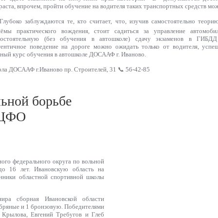
раста, впрочем, пройти обучение на водителя таких транспортных средств мож
лубоко заблуждаются те, кто считает, что, изучив самостоятельно теор
иёмы практического вождения, стоит садиться за управление автомоб
мостоятельную (без обучения в автошколе) сдачу экзаменов в ГИБДД
ентичное поведение на дороге можно ожидать только от водителя, успе
ный курс обучения в автошколе ДОСААФ г. Иваново.
ола ДОСААФ г.Иваново пр. Строителей, 31 📞 56-42-85
льной борьбе
е ЦФО
ого федерального округа по вольной
о 16 лет. Ивановскую область на
анники областной спортивной школы
нира сборная Ивановской области
ребряные и 1 бронзовую. Победителями
ы Крылова, Евгений Требугов и Глеб