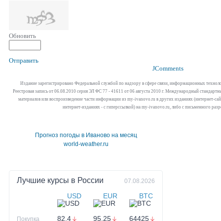
Обновить
Отправить
JComments
Издание зарегистрировано Федеральной службой по надзору в сфере связи, информационных технол
Реестровая запись от 06.08.2010 серия ЭЛ ФС 77 - 41611 от 06 августа 2010 г. Международный стандар
материалов или воспроизведение части информации из my-ivanovo.ru в других изданиях (интернет-сайта
интернет-изданиях - с гиперссылкой) на my-ivanovo.ru, либо с письменного раз
Прогноз погоды в Иваново на месяц
world-weather.ru
Лучшие курсы в
России
07.08.2026
USD
EUR
BTC
82.4
95.25
64425
Покупка