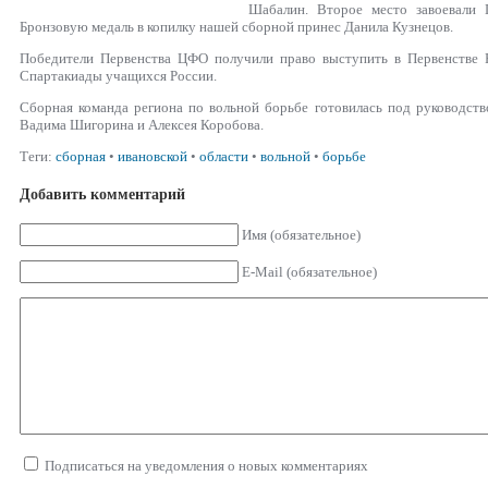
Шабалин. Второе место завоевали 
Бронзовую медаль в копилку нашей сборной принес Данила Кузнецов.
Победители Первенства ЦФО получили право выступить в Первенстве 
Спартакиады учащихся России.
Сборная команда региона по вольной борьбе готовилась под руководств
Вадима Шигорина и Алексея Коробова.
Теги:
сборная
•
ивановской
•
области
•
вольной
•
борьбе
Добавить комментарий
Имя (обязательное)
E-Mail (обязательное)
Подписаться на уведомления о новых комментариях