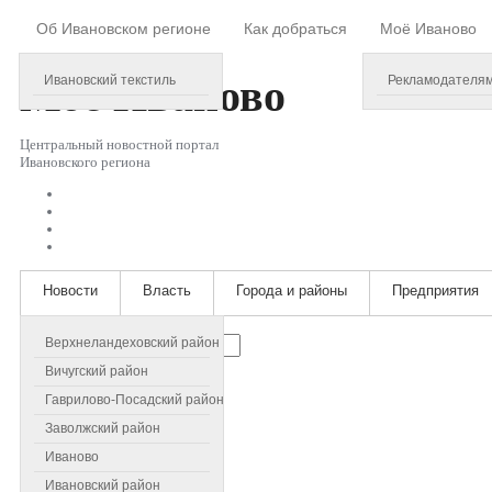
Об Ивановском регионе
Как добраться
Моё Иваново
Friday, August 07, 2026
Моё
Иваново
Ивановский текстиль
Рекламодателя
Центральный новостной портал
Ивановского региона
Новости
Власть
Города и районы
Предприятия
Искать...
Верхнеландеховский район
Вичугский район
Гаврилово-Посадский район
Заволжский район
Иваново
Ивановский район