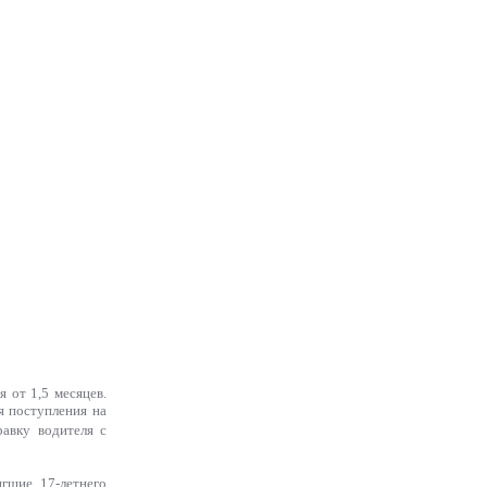
 от 1,5 месяцев.
я поступления на
авку водителя с
гшие 17-летнего