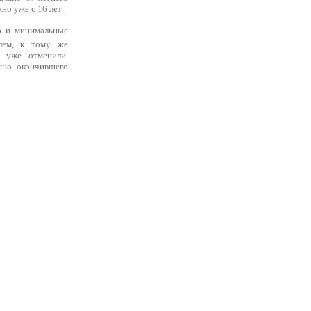
но уже с 16 лет.
ию и минимальные
илем, к тому же
 уже отменили.
шно окончившего