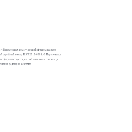
огий и массовых коммуникаций (Роскомнадзор).
тный серийный номер ISSN 2312-6981. © Перепечатка
х) приветствуется, но с обязательной ссылкой (в
решения редакции. Реклама: