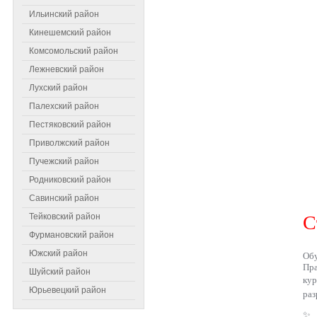
Ильинский район
Кинешемский район
Комсомольский район
Лежневский район
Лухский район
Палехский район
Пестяковский район
Приволжский район
Пучежский район
Родниковский район
Самое читаемое
Савинский район
Тейковский район
С
Фурмановский район
Южский район
Обу
Пра
Шуйский район
ку
Юрьевецкий район
раз
✨ 