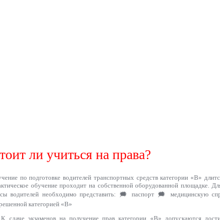
тоит ли учиться на права?
чение по подготовке водителей транспортных средств категории «B» длится
ктическое обучение проходит на собственной оборудованной площадке. Дл
рсы водителей необходимо представить: 🗯 паспорт 🗯 медицинскую спр
решенной категорией «В»
К сдаче экзаменов на получение прав категории «В» допускаются дости