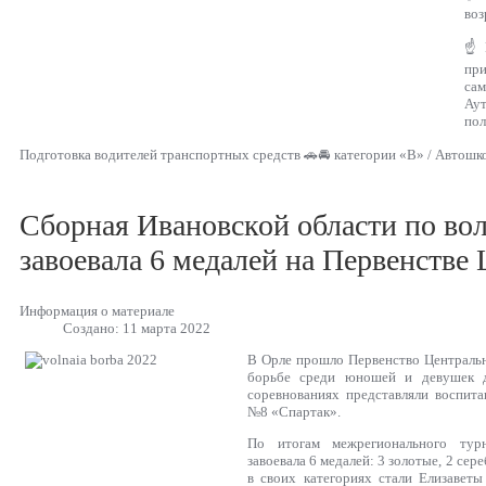
воз
☝ Г
пр
са
Аут
пол
Подготовка водителей транспортных средств 🚗🚘 категории «В» / Автошк
Сборная Ивановской области по во
завоевала 6 медалей на Первенств
Информация о материале
Создано: 11 марта 2022
В Орле прошло Первенство Центральн
борьбе среди юношей и девушек д
соревнованиях представляли воспит
№8 «Спартак».
По итогам межрегионального тур
завоевала 6 медалей: 3 золотые, 2 се
в своих категориях стали Елизавет