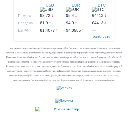
USD
EUR
BTC
82.72
95.4
64413
Покупка
81.9
94.9
64413
Продажа
81.4077
94.0585
—
ЦБ РФ
bankiros.ru
Центральный новостной портал Ивановского региона «Моё Иваново» - сайт новостей в Иваново и Ивановской
области. Но есть на нашем портале место и для рекламы. Наш портал информирует Вас о происходящих событиях в
Иваново и Ивановской области. В этом смысле, новостной портал «Мое Иваново» основной ивановский сайт и сайт
Ивановской области. Из новостей Вы узнаете об изменениях, происходящих в г. Иваново и Ивановской области.
Вашему вниманию: Иваново новости сегодня, новости Правительства Ивановской области и Ивановской городской
администрации , новости Ивановской Областной и Ивановская Городская Думы, криминальные новости Иваново,
новости Иваново ДТП, новости Иваново дороги, Иваново новости спорта, новости строительства в Иваново,
новости районов Ивановской области и мн. др. Короче говоря, все об Иваново и Ивановской области.