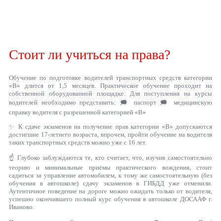
Стоит ли учиться на права?
Обучение по подготовке водителей транспортных средств категории
«B» длится от 1,5 месяцев. Практическое обучение проходит на
собственной оборудованной площадке. Для поступления на курсы
водителей необходимо представить: 🗯 паспорт 🗯 медицинскую
справку водителя с разрешенной категорией «В»
✨ К сдаче экзаменов на получение прав категории «В» допускаются
достигшие 17-летнего возраста, впрочем, пройти обучение на водителя
таких транспортных средств можно уже с 16 лет.
☝ Глубоко заблуждаются те, кто считает, что, изучив самостоятельно
теорию и минимальные приёмы практического вождения, стоит
садиться за управление автомобилем, к тому же самостоятельную (без
обучения в автошколе) сдачу экзаменов в ГИБДД уже отменили.
Аутентичное поведение на дороге можно ожидать только от водителя,
успешно окончившего полный курс обучения в автошколе ДОСААФ г.
Иваново.