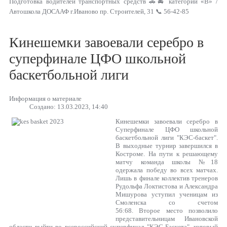
Подготовка водителей транспортных средств 🚗🚘 категории «В» /
Автошкола ДОСААФ г.Иваново пр. Строителей, 31 📞 56-42-85
Кинешемки завоевали серебро в
суперфинале ЦФО школьной
баскетбольной лиги
Информация о материале
Создано: 13.03.2023, 14:40
Кинешемки завоевали серебро в
Суперфинале ЦФО школьной
баскетбольной лиги "КЭС-баскет".
В выходные турнир завершился в
Костроме. На пути к решающему
матчу команда школы №18
одержала победу во всех матчах.
Лишь в финале коллектив тренеров
Рудольфа Локтистова и Александра
Мишурова уступил ученицам из
Смоленска со счетом
56:68. Второе место позволило
представительницам Ивановской
области выйти во всероссийский суперфинал "КЭС-Баскета", который