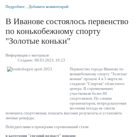
Подробнее...
Добавить комментарий
В Иванове состоялось первенство
по конькобежному спорту
"Золотые коньки"
Информация о материале
Создано: 08.03.2023, 10:23
Первенство города Иваново по
конькобежному спорту "Золотые
коньки" прошло 4 и 5 марта на
стадионе "Спартак" областного
центра. В соревнованиях
участвовали более 80
спортсменов. По словам
организаторов, непредсказуемая
весенняя погода не смогла
помешать спортсменам, показать высокие результаты и установить
личные рекорды.
Победителями и призерами соревнований стали:
в категории "средний возраст" юноши: