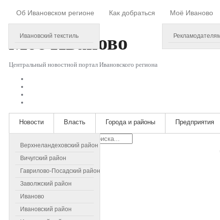
Об Ивановском регионе
Как добраться
Моё Иваново
Friday, August 07, 2026
Моё
Иваново
Ивановский текстиль
Рекламодателя
Центральный новостной портал Ивановского региона
Новости
Власть
Города и районы
Предприятия
Искать...
Верхнеландеховский район
Вичугский район
Гаврилово-Посадский район
Заволжский район
Иваново
Ивановский район