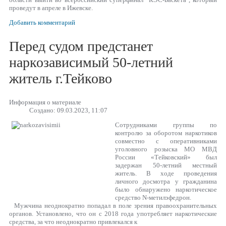
проведут в апреле в Ижевске.
Добавить комментарий
Перед судом предстанет
наркозависимый 50-летний
житель г.Тейково
Информация о материале
Создано: 09.03.2023, 11:07
Сотрудниками группы по
контролю за оборотом наркотиков
совместно с оперативниками
уголовного розыска МО МВД
России «Тейковский» был
задержан 50-летний местный
житель. В ходе проведения
личного досмотра у гражданина
было обнаружено наркотическое
средство N-метилэфедрон.
Мужчина неоднократно попадал в поле зрения правоохранительных
органов. Установлено, что он с 2018 года употребляет наркотические
средства, за что неоднократно привлекался к