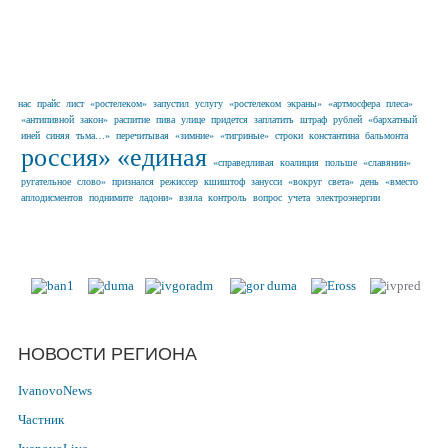
нас
прайс
лист
«ростелеком»
запустил
услугу
«ростелеком
экраны»
«артмосфера
плеса»
«антипивной
закон»
распитие
пива
улице
придется
заплатить
штраф
рублей
«бархатный
иней
синяя
тьма…»
перечитывая
«зимние»
«тигриные»
строки
константина
бальмонта
россия»
«единая
«справедливая
коалиция
польше
«славянин»
ругательное
слово»
признался
режиссер
кшиштоф
занусси
«вокруг
света»
день
«вместо
аплодисментов
поднимите
ладони»
взяла
контроль
вопрос
учета
электроэнергии
Наши партнеры в г. Иваново и
Ивановской области
НОВОСТИ РЕГИОНА
IvanovoNews
Частник