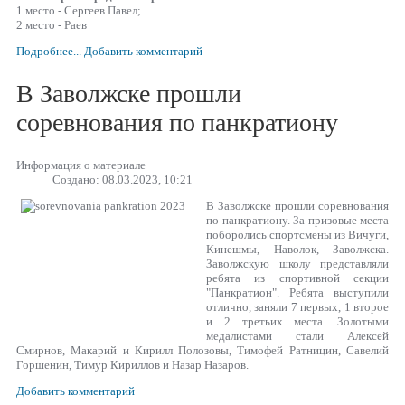
1 место - Сергеев Павел;
2 место - Раев
Подробнее...
Добавить комментарий
В Заволжске прошли
соревнования по панкратиону
Информация о материале
Создано: 08.03.2023, 10:21
В Заволжске прошли соревнования
по панкратиону. За призовые места
поборолись спортсмены из Вичуги,
Кинешмы, Наволок, Заволжска.
Заволжскую школу представляли
ребята из спортивной секции
"Панкратион". Ребята выступили
отлично, заняли 7 первых, 1 второе
и 2 третьих места. Золотыми
медалистами стали Алексей
Смирнов, Макарий и Кирилл Полозовы, Тимофей Ратницин, Савелий
Горшенин, Тимур Кириллов и Назар Назаров.
Добавить комментарий