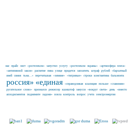
нас
прайс
лист
«ростелеком»
запустил
услугу
«ростелеком
экраны»
«артмосфера
плеса»
«антипивной
закон»
распитие
пива
улице
придется
заплатить
штраф
рублей
«бархатный
иней
синяя
тьма…»
перечитывая
«зимние»
«тигриные»
строки
константина
бальмонта
россия»
«единая
«справедливая
коалиция
польше
«славянин»
ругательное
слово»
признался
режиссер
кшиштоф
занусси
«вокруг
света»
день
«вместо
аплодисментов
поднимите
ладони»
взяла
контроль
вопрос
учета
электроэнергии
Наши партнеры в г. Иваново и
Ивановской области