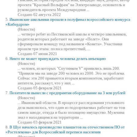
проекта "Красный Вольфрам" на Электро
заводе
, основатель и
руководитель проекта Международная ...
Создано 02 августа 2022
5.
Ивановские школьники прошли в полуфинал всероссийского конкурса
«Кибердром»
(Новости)
... четверо ребят из Пестяковской школы и четверо школьников,
родители которых работают на
заводе
«Полет». Они
сформировали команду под названием «Комета». Участники
прошли три этапа: полоса препятствий, ...
Создано 07 июня 2021
6.
Никто не может принуждать человека делать инъекцию
(Новости)
... человек, из которых "Спутником V" привились лишь 200.
"Привили мы на
заводе
200 человек из 2000. Это не проблема.
Сейчас эти 200 привьются вторым компонентом, заработают
антитела, расскажут, что у них ...
Создано 05 февраля 2021
7.
Похитители вынесли с предприятия оборудование на 3 млн рублей
(Новости)
... Ивановской области. В процессе расследования уголовного
дела выяснилось, что один из подозреваемых работает на том
самом
заводе
, откуда и было похищено имущество. Мужчина
знал о находящимся на территории ...
Создано 03 февраля 2021
8.
В Шуе началось производство планшетов на отечественном ПО от
«Ростелекома» для Всероссийской переписи населения
(Новости)