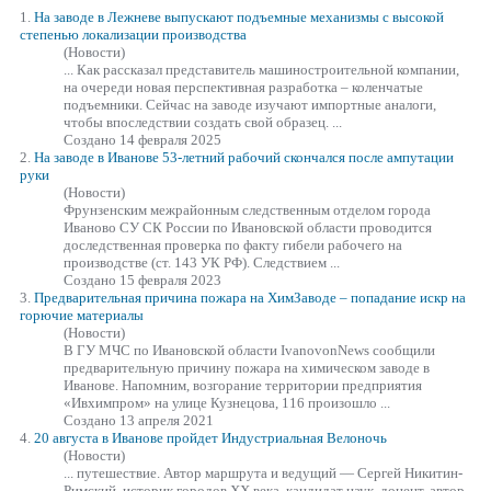
1.
На
заводе
в Лежневе выпускают подъемные механизмы с высокой
степенью локализации производства
(Новости)
... Как рассказал представитель машиностроительной компании,
на очереди новая перспективная разработка – коленчатые
подъемники. Сейчас на
заводе
изучают импортные аналоги,
чтобы впоследствии создать свой образец. ...
Создано 14 февраля 2025
2.
На
заводе
в Иванове 53-летний рабочий скончался после ампутации
руки
(Новости)
Фрунзенским межрайонным следственным отделом города
Иваново СУ СК России по Ивановской области проводится
доследственная проверка по факту гибели рабочего на
производстве (ст. 143 УК РФ). Следствием ...
Создано 15 февраля 2023
3.
Предварительная причина пожара на Хим
Заводе
– попадание искр на
горючие материалы
(Новости)
В ГУ МЧС по Ивановской области IvanovonNews сообщили
предварительную причину пожара на химическом
заводе
в
Иванове. Напомним, возгорание территории предприятия
«Ивхимпром» на улице Кузнецова, 116 произошло ...
Создано 13 апреля 2021
4.
20 августа в Иванове пройдет Индустриальная Велоночь
(Новости)
... путешествие. Автор маршрута и ведущий — Сергей Никитин-
Римский, историк городов ХХ века, кандидат наук, доцент, автор