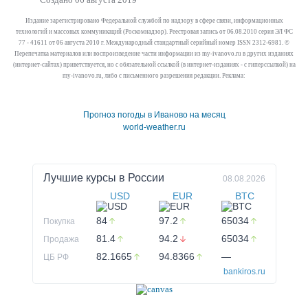
Издание зарегистрировано Федеральной службой по надзору в сфере связи, информационных
технологий и массовых коммуникаций (Роскомнадзор). Реестровая запись от 06.08.2010 серия ЭЛ ФС
77 - 41611 от 06 августа 2010 г. Международный стандартный серийный номер ISSN 2312-6981. ©
Перепечатка материалов или воспроизведение части информации из my-ivanovo.ru в других изданиях
(интернет-сайтах) приветствуется, но с обязательной ссылкой (в интернет-изданиях - с гиперссылкой) на
my-ivanovo.ru, либо с письменного разрешения редакции. Реклама:
Прогноз погоды в Иваново на месяц
world-weather.ru
Лучшие курсы в
России
08.08.2026
USD
EUR
BTC
84
97.2
65034
Покупка
81.4
94.2
65034
Продажа
82.1665
94.8366
—
ЦБ РФ
bankiros.ru