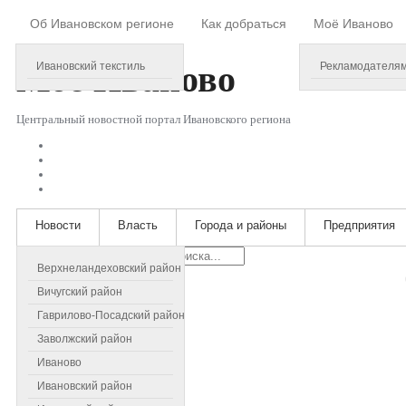
Об Ивановском регионе
Как добраться
Моё Иваново
Saturday, August 08, 2026
Моё
Иваново
Ивановский текстиль
Рекламодателя
Центральный новостной портал Ивановского региона
Новости
Власть
Города и районы
Предприятия
Искать...
Верхнеландеховский район
Вичугский район
Гаврилово-Посадский район
Заволжский район
Иваново
Ивановский район