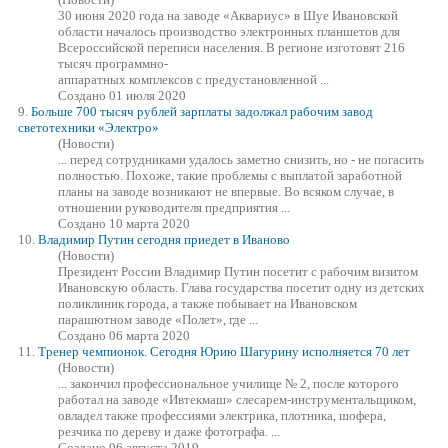
30 июня 2020 года на
заводе
«Аквариус» в Шуе Ивановской
области началось производство электронных планшетов для
Всероссийской переписи населения. В регионе изготовят 216
тысяч программно-
аппаратных комплексов с предустановленной ...
Создано 01 июля 2020
9.
Больше 700 тысяч рублей зарплаты задолжал рабочим завод
светотехники «Электро»
(Новости)
... перед сотрудниками удалось заметно снизить, но - не погасить
полностью. Похоже, такие проблемы с выплатой заработной
планы на
заводе
возникают не впервые. Во всяком случае, в
отношении руководителя предприятия ...
Создано 10 марта 2020
10.
Владимир Путин сегодня приедет в Иваново
(Новости)
Президент России Владимир Путин посетит с рабочим визитом
Ивановскую область. Глава государства посетит одну из детских
поликлиник города, а также побывает на Ивановском
парашютном
заводе
«Полет», где ...
Создано 06 марта 2020
11.
Тренер чемпионок. Cегодня Юрию Шагурину исполняется 70 лет
(Новости)
... закончил профессиональное училище № 2, после которого
работал на
заводе
«Ивтекмаш» слесарем-инструментальщиком,
овладел также профессиями электрика, плотника, шофера,
резчика по дереву и даже фотографа. ...
Создано 06 августа 2019