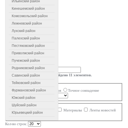
Ильинский район
Кинешемский район
Комсомольский район
Лежневский район
Лухский район
Палехский район
Пестяковский район
Приволжский район
Пучежский район
Введите текст для поиска...
Родниковский район
Результаты поиска: найдено
11
элементов.
Савинский район
Поиск
Тейковский район
Совпадение
Все слова
Любое из слов
Точное совпадение
Фурмановский район
Порядок
Южский район
Ограничение области поиска
Шуйский район
Категории
Контакты
Материалы
Ленты новостей
Юрьевецкий район
Ссылки
Комментарии
Кол-во строк: