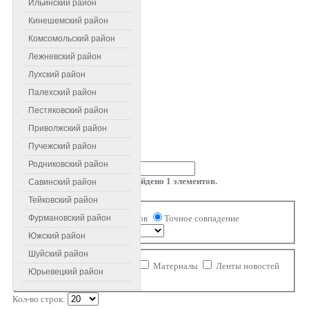
Ильинский район
Кинешемский район
Комсомольский район
Лежневский район
Лухский район
Палехский район
Пестяковский район
Приволжский район
Пучежский район
Введите текст для поиска...
Родниковский район
Результаты поиска: найдено
1
элементов.
Савинский район
Поиск
Тейковский район
Совпадение
Все слова
Любое из слов
Точное совпадение
Фурмановский район
Порядок
Южский район
Ограничение области поиска
Шуйский район
Категории
Контакты
Материалы
Ленты новостей
Юрьевецкий район
Ссылки
Комментарии
Кол-во строк: