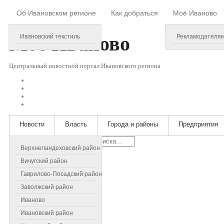
Об Ивановском регионе
Как добраться
Моё Иваново
Monday, August 10, 2026
Моё
Иваново
Ивановский текстиль
Рекламодателя
Центральный новостной портал Ивановского региона
Новости
Власть
Города и районы
Предприятия
Искать...
Верхнеландеховский район
Вичугский район
Гаврилово-Посадский район
Заволжский район
Иваново
Ивановский район