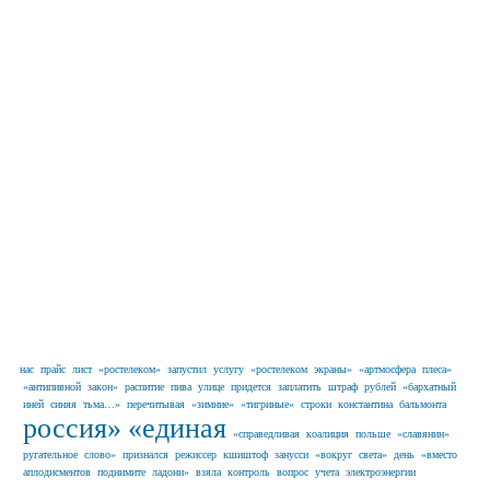
нас
прайс
лист
«ростелеком»
запустил
услугу
«ростелеком
экраны»
«артмосфера
плеса»
«антипивной
закон»
распитие
пива
улице
придется
заплатить
штраф
рублей
«бархатный
иней
синяя
тьма…»
перечитывая
«зимние»
«тигриные»
строки
константина
бальмонта
россия»
«единая
«справедливая
коалиция
польше
«славянин»
ругательное
слово»
признался
режиссер
кшиштоф
занусси
«вокруг
света»
день
«вместо
аплодисментов
поднимите
ладони»
взяла
контроль
вопрос
учета
электроэнергии