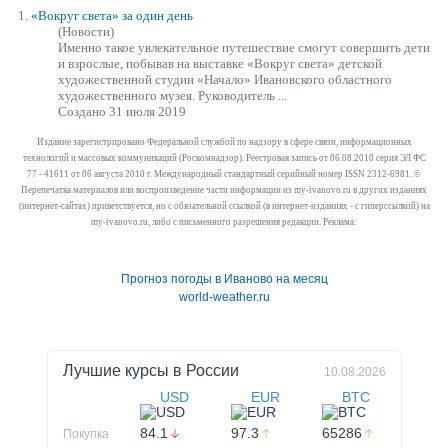
1.
«Вокруг
света» за один день
(Новости)
Именно такое увлекательное путешествие смогут совершить дети
и взрослые, побывав на выставке
«Вокруг
света» детской
художественной студии «Начало» Ивановского областного
художественного музея. Руководитель ...
Создано 31 июля 2019
Издание зарегистрировано Федеральной службой по надзору в сфере связи, информационных
технологий и массовых коммуникаций (Роскомнадзор). Реестровая запись от 06.08.2010 серия ЭЛ ФС
77 - 41611 от 06 августа 2010 г. Международный стандартный серийный номер ISSN 2312-6981. ©
Перепечатка материалов или воспроизведение части информации из my-ivanovo.ru в других изданиях
(интернет-сайтах) приветствуется, но с обязательной ссылкой (в интернет-изданиях - с гиперссылкой) на
my-ivanovo.ru, либо с письменного разрешения редакции. Реклама:
Прогноз погоды в Иваново на месяц
world-weather.ru
Лучшие курсы в
России
10.08.2026
USD
EUR
BTC
84.1
97.3
65286
Покупка