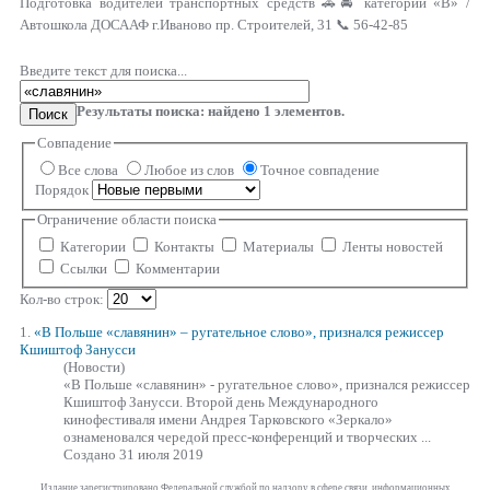
Подготовка водителей транспортных средств 🚗🚘 категории «В» /
Автошкола ДОСААФ г.Иваново пр. Строителей, 31 📞 56-42-85
Введите текст для поиска...
Результаты поиска: найдено
1
элементов.
Поиск
Совпадение
Все слова
Любое из слов
Точное совпадение
Порядок
Ограничение области поиска
Категории
Контакты
Материалы
Ленты новостей
Ссылки
Комментарии
Кол-во строк:
1.
«В Польше
«славянин»
– ругательное слово», признался режиссер
Кшиштоф Занусси
(Новости)
«В Польше
«славянин»
- ругательное слово», признался режиссер
Кшиштоф Занусси. Второй день Международного
кинофестиваля имени Андрея Тарковского «Зеркало»
ознаменовался чередой пресс-конференций и творческих ...
Создано 31 июля 2019
Издание зарегистрировано Федеральной службой по надзору в сфере связи, информационных