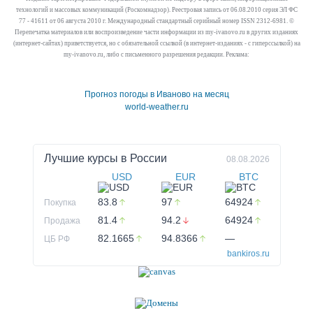
технологий и массовых коммуникаций (Роскомнадзор). Реестровая запись от 06.08.2010 серия ЭЛ ФС
77 - 41611 от 06 августа 2010 г. Международный стандартный серийный номер ISSN 2312-6981. ©
Перепечатка материалов или воспроизведение части информации из my-ivanovo.ru в других изданиях
(интернет-сайтах) приветствуется, но с обязательной ссылкой (в интернет-изданиях - с гиперссылкой) на
my-ivanovo.ru, либо с письменного разрешения редакции. Реклама:
Прогноз погоды в Иваново на месяц
world-weather.ru
Лучшие курсы в
России
08.08.2026
USD
EUR
BTC
83.8
97
64924
Покупка
81.4
94.2
64924
Продажа
82.1665
94.8366
—
ЦБ РФ
bankiros.ru