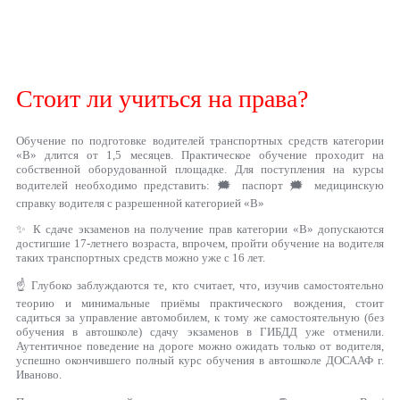
Стоит ли учиться на права?
Обучение по подготовке водителей транспортных средств категории
«B» длится от 1,5 месяцев. Практическое обучение проходит на
собственной оборудованной площадке. Для поступления на курсы
водителей необходимо представить: 🗯 паспорт 🗯 медицинскую
справку водителя с разрешенной категорией «В»
✨ К сдаче экзаменов на получение прав категории «В» допускаются
достигшие 17-летнего возраста, впрочем, пройти обучение на водителя
таких транспортных средств можно уже с 16 лет.
☝ Глубоко заблуждаются те, кто считает, что, изучив самостоятельно
теорию и минимальные приёмы практического вождения, стоит
садиться за управление автомобилем, к тому же самостоятельную (без
обучения в автошколе) сдачу экзаменов в ГИБДД уже отменили.
Аутентичное поведение на дороге можно ожидать только от водителя,
успешно окончившего полный курс обучения в автошколе ДОСААФ г.
Иваново.