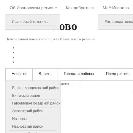
Об Ивановском регионе
Как добраться
Моё Иваново
Saturday, August 08, 2026
Моё
Иваново
Ивановский текстиль
Рекламодателя
Центральный новостной портал Ивановского региона
Новости
Власть
Города и районы
Предприятия
Искать...
Верхнеландеховский район
Вичугский район
Гаврилово-Посадский район
Заволжский район
Иваново
Ивановский район