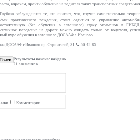
раста, впрочем, пройти обучение на водителя таких транспортных средств мож
лубоко заблуждаются те, кто считает, что, изучив самостоятельно теор
иёмы практического вождения, стоит садиться за управление автомоб
мостоятельную (без обучения в автошколе) сдачу экзаменов в ГИБДД
ентичное поведение на дороге можно ожидать только от водителя, успе
ный курс обучения в автошколе ДОСААФ г. Иваново.
ола ДОСААФ г.Иваново пр. Строителей, 31 📞 56-42-85
Результаты поиска: найдено
Поиск
21
элементов.
ылки
Комментарии
екистана и в итоге
взяла
«серебро».