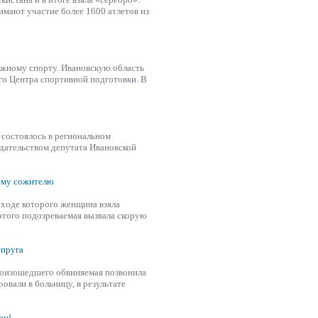
имают участие более 1600 атлетов из
ежному спорту. Ивановскую область
го Центра спортивной подготовки. В
 состоялось в региональном
едательством депутата Ивановской
оему сожителю
в ходе которого женщина
взяла
этого подозреваемая вызвала скорую
упруга
произошедшего обвиняемая позвонила
вали в больницу, в результате
ан!