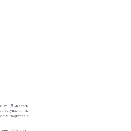
 от 1,5 месяцев.
я поступления на
авку водителя с
гшие 17-летнего