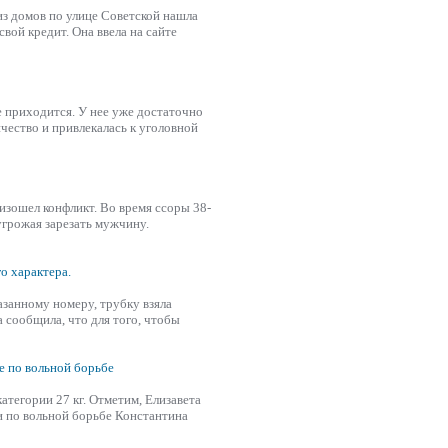
 из домов по улице Советской нашла
вой кредит. Она ввела на сайте
не приходится. У нее уже достаточно
ество и привлекалась к уголовной
изошел конфликт. Во время ссоры 38-
угрожая зарезать мужчину.
о характера.
указанному номеру, трубку
взяла
 сообщила, что для того, чтобы
е по вольной борьбе
атегории 27 кг. Отметим, Елизавета
и по вольной борьбе Константина