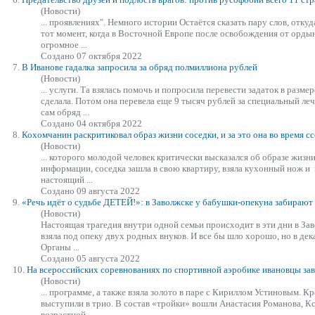
(Новости)
... проявлениях". Немного истории Остаётся сказать пару слов, отку
тот момент, когда в Восточной Европе после освобождения от орды
огромное ...
Создано 07 октября 2022
7.
В Иванове гадалка запросила за обряд полмиллиона рублей
(Новости)
... услуги. Та
взяла
сь помочь и попросила перевести задаток в размер
сделала. Потом она перевела еще 9 тысяч рублей за специальный леч
сам обряд ...
Создано 04 октября 2022
8.
Кохомчанин раскритиковал образ жизни соседки, и за это она во время с
(Новости)
... которого молодой человек критически высказался об образе жиз
информации, соседка зашла в свою квартиру,
взяла
кухонный нож и в
настоящий ...
Создано 09 августа 2022
9.
«Речь идёт о судьбе ДЕТЕЙ!»: в Заволжске у бабушки-опекуна забирают
(Новости)
Настоящая трагедия внутри одной семьи происходит в эти дни в За
взяла
под опеку двух родных внуков. И все бы шло хорошо, но в дек
Органы ...
Создано 05 августа 2022
10.
На всероссийских соревнованиях по спортивной аэробике ивановцы зав
(Новости)
... программе, а также
взяла
золото в паре с Кириллом Устиновым. Кр
выступили в трио. В состав «тройки» вошли Анастасия Романова, К
возрастной ...