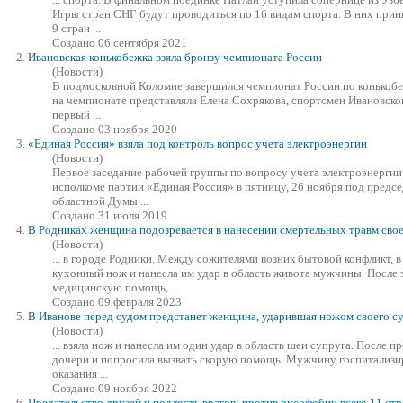
Игры стран СНГ будут проводиться по 16 видам спорта. В них прин
9 стран ...
Создано 06 сентября 2021
2.
Ивановская конькобежка
взяла
бронзу чемпионата России
(Новости)
В подмосковной Коломне завершился чемпионат России по конькоб
на чемпионате представляла Елена Сохрякова, спортсмен Ивановско
первый ...
Создано 03 ноября 2020
3.
«Единая Россия»
взяла
под контроль вопрос учета электроэнергии
(Новости)
Первое заседание рабочей группы по вопросу учета электроэнергии
исполкоме партии «Единая Россия» в пятницу, 26 ноября под предс
областной Думы ...
Создано 31 июля 2019
4.
В Родниках женщина подозревается в нанесении смертельных травм св
(Новости)
... в городе Родники. Между сожителями возник бытовой конфликт, 
кухонный нож и нанесла им удар в область живота мужчины. После 
медицинскую помощь, ...
Создано 09 февраля 2023
5.
В Иванове перед судом предстанет женщина, ударившая ножом своего с
(Новости)
...
взяла
нож и нанесла им один удар в область шеи супруга. После 
дочери и попросила вызвать скорую помощь. Мужчину госпитализиро
оказания ...
Создано 09 ноября 2022
6.
Предательство друзей и подлость врагов: против русофобии всего 11 стр