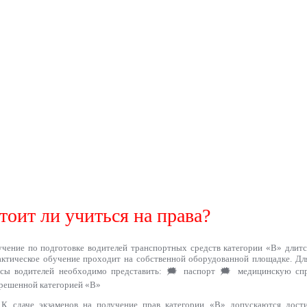
тоит ли учиться на права?
чение по подготовке водителей транспортных средств категории «B» длится
ктическое обучение проходит на собственной оборудованной площадке. Дл
рсы водителей необходимо представить: 🗯 паспорт 🗯 медицинскую спр
решенной категорией «В»
К сдаче экзаменов на получение прав категории «В» допускаются дости