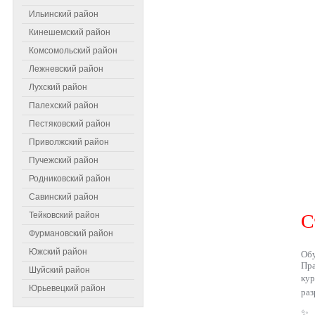
Ильинский район
Кинешемский район
Комсомольский район
Лежневский район
Лухский район
Палехский район
Пестяковский район
Приволжский район
Пучежский район
Родниковский район
Самое читаемое
Савинский район
Тейковский район
С
Фурмановский район
Южский район
Обу
Пра
Шуйский район
ку
Юрьевецкий район
раз
✨ 