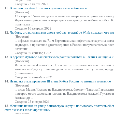
Создано 22 марта 2022
11.
В ванной погибла 15-летняя девочка из-за мобильника
(Новости)
13 февраля 15-летняя девочка вечером отправилась принимать ванн
Через некоторое время в квартире в электрощитке выбило пробки. Б
попытался ...
Создано 16 февраля 2022
12.
Любовь, страх, скандал и снова любовь: в октябре Wink докажет, что и
(Новости)
... и фильм-скандал: на 71-м Берлинском кинофестивале картина
взяла
медведя», а прокатное удостоверение в России получила только пос
названия. ...
Создано 30 сентября 2021
13.
В деревне Луговое Кинешемского района погибли 40-летняя женщина и 
(Новости)
Их тела нашли 4 сентября. При осмотре признаков насильственной 
комитет возбудил уголовное дело по признакам преступления, преду
(причинение ...
Создано 06 сентября 2021
14.
Ивановка стала призером III этапа Кубка России по зимнему плаванию
(Новости)
...
взяла
Мария Чижова из Владивостока, бронзу - Татьяна Гавриленк
и второе места завоевали пловцы из Владивостока Алексей Гулаков и
Александр ...
Создано 25 января 2021
15.
Женщина нашла на улице банковскую карту и попыталась оплатить ей св
счет оказался заблокированным
(Новости)