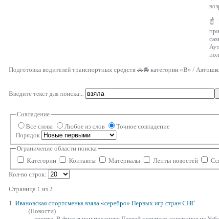
воз
☝ Г
пр
са
Аут
пол
Подготовка водителей транспортных средств 🚗🚘 категории «В» / Автошк
Введите текст для поиска...
Совпадение
Все слова
Любое из слов
Точное совпадение
Порядок
Ограничение области поиска
Категории
Контакты
Материалы
Ленты новостей
Сс
Кол-во строк:
Страница 1 из 2
1.
Ивановская спортсменка
взяла
«серебро» Первых игр стран СНГ
(Новости)
... спорта. В финальном поединке Патлай уступила сопернице из Узб