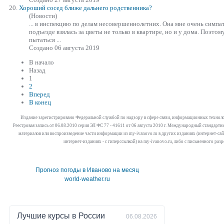
20.
Хороший сосед ближе дальнего родственника?
(Новости)
... в инспекцию по делам несовершеннолетних. Она мне очень симпа
подъезде
взяла
сь за цветы не только в квартире, но и у дома. Поэтому
пытаться ...
Создано 06 августа 2019
В начало
Назад
1
2
Вперед
В конец
Издание зарегистрировано Федеральной службой по надзору в сфере связи, информационных технол
Реестровая запись от 06.08.2010 серия ЭЛ ФС 77 - 41611 от 06 августа 2010 г. Международный стандар
материалов или воспроизведение части информации из my-ivanovo.ru в других изданиях (интернет-сайта
интернет-изданиях - с гиперссылкой) на my-ivanovo.ru, либо с письменного раз
Прогноз погоды в Иваново на месяц
world-weather.ru
Лучшие курсы в
России
06.08.2026