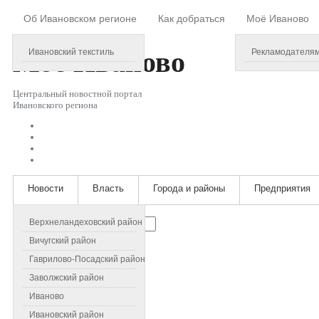
Об Ивановском регионе
Как добраться
Моё Иваново
Thursday, August 06, 2026
Моё
Иваново
Ивановский текстиль
Рекламодателя
Центральный новостной портал
Ивановского региона
Новости
Власть
Города и районы
Предприятия
Искать...
Верхнеландеховский район
Вичугский район
Гаврилово-Посадский район
Заволжский район
Иваново
Ивановский район