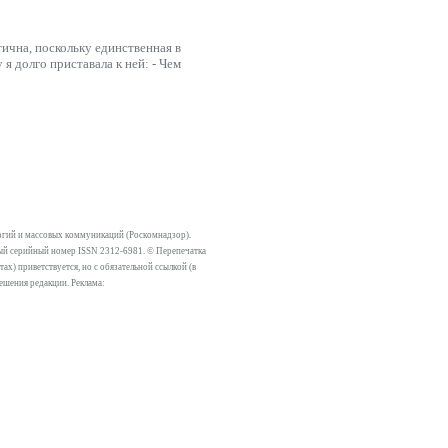
тична, поскольку единственная в
 я долго приставала к ней: - Чем
огий и массовых коммуникаций (Роскомнадзор).
тный серийный номер ISSN 2312-6981. © Перепечатка
х) приветствуется, но с обязательной ссылкой (в
решения редакции. Реклама: