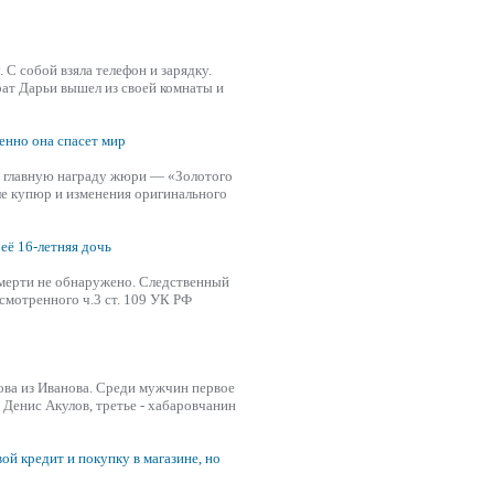
у. С собой
взяла
телефон и зарядку.
рат Дарьи вышел из своей комнаты и
менно она спасет мир
главную награду жюри — «Золотого
ле купюр и изменения оригинального
её 16-летняя дочь
смерти не обнаружено. Следственный
смотренного ч.3 ст. 109 УК РФ
ова из Иванова. Среди мужчин первое
 Денис Акулов, третье - хабаровчанин
ой кредит и покупку в магазине, но