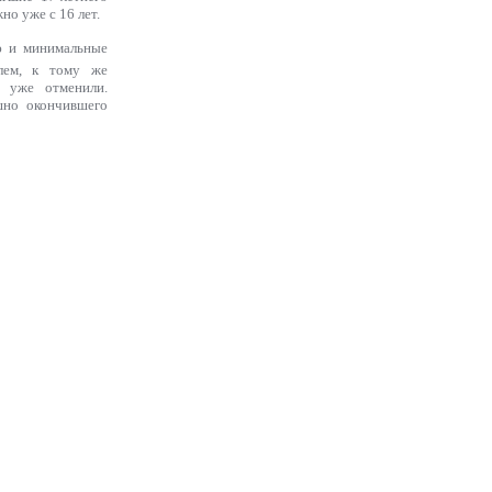
но уже с 16 лет.
ию и минимальные
илем, к тому же
 уже отменили.
шно окончившего