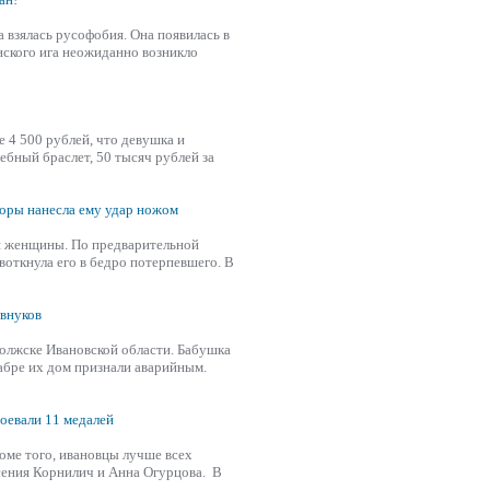
да
взяла
сь русофобия. Она появилась в
нского ига неожиданно возникло
е 4 500 рублей, что девушка и
ебный браслет, 50 тысяч рублей за
соры нанесла ему удар ножом
ни женщины. По предварительной
откнула его в бедро потерпевшего. В
 внуков
волжске Ивановской области. Бабушка
абре их дом признали аварийным.
оевали 11 медалей
оме того, ивановцы лучше всех
сения Корнилич и Анна Огурцова. В