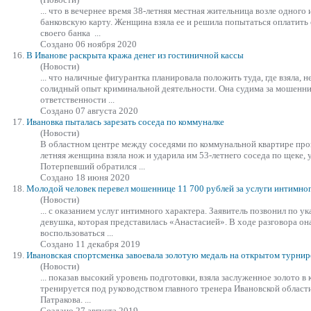
... что в вечернее время 38-летняя местная жительница возле одного
банковскую карту. Женщина
взяла
ее и решила попытаться оплатить с
своего банка ...
Создано 06 ноября 2020
16.
В Иванове раскрыта кража денег из гостиничной кассы
(Новости)
... что наличные фигурантка планировала положить туда, где
взяла
, 
солидный опыт криминальной деятельности. Она судима за мошеннич
ответственности ...
Создано 07 августа 2020
17.
Ивановка пыталась зарезать соседа по коммуналке
(Новости)
В областном центре между соседями по коммунальной квартире про
летняя женщина
взяла
нож и ударила им 53-летнего соседа по щеке, 
Потерпевший обратился ...
Создано 18 июня 2020
18.
Молодой человек перевел мошеннице 11 700 рублей за услуги интимног
(Новости)
... с оказанием услуг интимного характера. Заявитель позвонил по 
девушка, которая представилась «Анастасией». В ходе разговора она
воспользоваться ...
Создано 11 декабря 2019
19.
Ивановская спортсменка завоевала золотую медаль на открытом турнир
(Новости)
... показав высокий уровень подготовки,
взяла
заслуженное золото в к
тренируется под руководством главного тренера Ивановской област
Патракова. ...
Создано 27 августа 2019