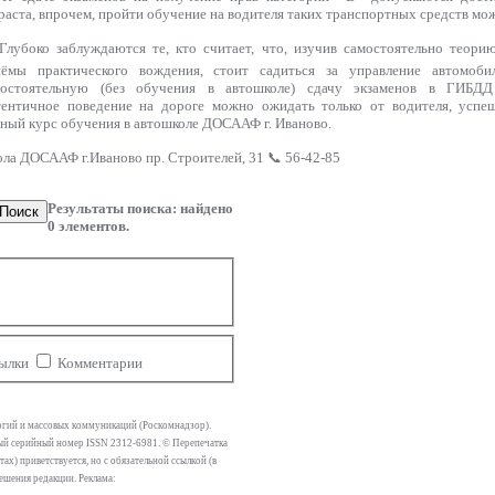
раста, впрочем, пройти обучение на водителя таких транспортных средств мож
лубоко заблуждаются те, кто считает, что, изучив самостоятельно теор
иёмы практического вождения, стоит садиться за управление автомоб
мостоятельную (без обучения в автошколе) сдачу экзаменов в ГИБДД
ентичное поведение на дороге можно ожидать только от водителя, успе
ный курс обучения в автошколе ДОСААФ г. Иваново.
ола ДОСААФ г.Иваново пр. Строителей, 31 📞 56-42-85
Результаты поиска: найдено
Поиск
0
элементов.
ылки
Комментарии
огий и массовых коммуникаций (Роскомнадзор).
тный серийный номер ISSN 2312-6981. © Перепечатка
х) приветствуется, но с обязательной ссылкой (в
решения редакции. Реклама: