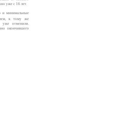
но уже с 16 лет.
ию и минимальные
илем, к тому же
 уже отменили.
шно окончившего