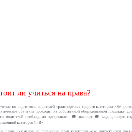
тоит ли учиться на права?
чение по подготовке водителей транспортных средств категории «B» длится
ктическое обучение проходит на собственной оборудованной площадке. Дл
рсы водителей необходимо представить: 🗯 паспорт 🗯 медицинскую спр
решенной категорией «В»
К сдаче экзаменов на получение прав категории «В» допускаются дости