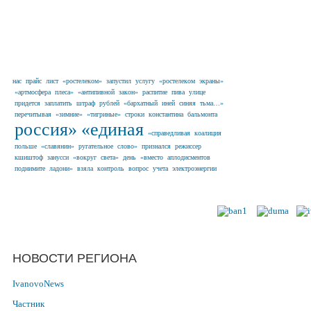
нас
прайс
лист
«ростелеком»
запустил
услугу
«ростелеком
экраны»
«артмосфера
плеса»
«антипивной
закон»
распитие
пива
улице
придется
заплатить
штраф
рублей
«бархатный
иней
синяя
тьма…»
перечитывая
«зимние»
«тигриные»
строки
константина
бальмонта
россия»
«единая
«справедливая
коалиция
польше
«славянин»
ругательное
слово»
признался
режиссер
кшиштоф
занусси
«вокруг
света»
день
«вместо
аплодисментов
поднимите
ладони»
взяла
контроль
вопрос
учета
электроэнергии
Наши партнеры в г.
НОВОСТИ РЕГИОНА
IvanovoNews
Частник