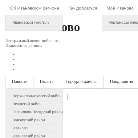
Об Ивановском регионе
Как добраться
Моё Иваново
Friday, August 07, 2026
Моё
Иваново
Ивановский текстиль
Рекламодателя
Центральный новостной портал
Ивановского региона
Новости
Власть
Города и районы
Предприятия
Искать...
Верхнеландеховский район
Вичугский район
Гаврилово-Посадский район
Заволжский район
Иваново
Ивановский район