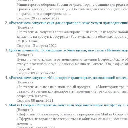
Министерство обороны России открыло горячую линию для родстве
в рамках частичной мобилизации. Об этом ведомство сообщает в сво
оперативного информирования ...
Создано 29 сентября 2022
2.
«Ростелеком»
запустил
сайт для операторов: заказ услуги присоединени
(Новости)
«Ростелеком»
запустил
специализированный сайт, на котором любой
заявление на доступ к ресурсам «Ростелекома» на объектах проекта
(УЦН). Таким ...
Создано 15 августа 2022
3.
Одна из компаний, производящая зубные щетки,
запустил
а в Иванове ак
(Новости)
Пункт прием открылся в региональном отделении Всероссийского 
старую пластиковую зубную щетку можно на Багаева, 33а, в офис 301
и другие ...
Создано 09 августа 2021
4.
«Ростелеком»
запустил
«Мониторинг транспорта», позволяющий отслежи
(Новости)
«Ростелеком» вывел на рынок новый продукт — «Мониторинг транс
реального времени контролировать перемещение транспорта, оптим
сокращать затраты. ...
Создано 09 июня 2021
5.
Mail.ru Group и «Ростелеком»
запустил
и образовательную платформу «
(Новости)
«Цифровое образование», совместное предприятие Mail.ru Group и 
«Сферум», которая позволяет учиться и общаться онлайн школьника
момент ...
Создано 01 апреля 2021