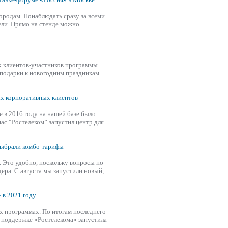
ородам. Понаблюдать сразу за всеми
ли. Прямо на стенде можно
х клиентов-участников программы
 подарки к новогодним праздникам
ых корпоративных клиентов
е в 2016 году на нашей базе было
нас “Ростелеком”
запустил
центр для
выбрали комбо-тарифы
. Это удобно, поскольку вопросы по
дера. С августа мы
запустил
и новый,
 в 2021 году
ых программах. По итогам последнего
и поддержке «Ростелекома»
запустил
а