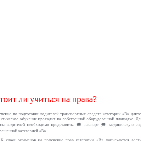
тоит ли учиться на права?
чение по подготовке водителей транспортных средств категории «B» длится
ктическое обучение проходит на собственной оборудованной площадке. Дл
рсы водителей необходимо представить: 🗯 паспорт 🗯 медицинскую спр
решенной категорией «В»
К сдаче экзаменов на получение прав категории «В» допускаются дости