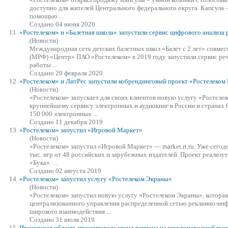
доступно для жителей Центрального федерального округа. Капсула 
помощью ...
Создано 04 июня 2020
11.
«Ростелеком» и «Балетная школа»
запустил
и сервис цифрового анализа 
(Новости)
Международная сеть детских балетных школ «Балет с 2 лет» совме
(МРФ) «Центр» ПАО «Ростелеком» в 2019 году
запустил
и сервис ре
работы ...
Создано 20 февраля 2020
12.
«Ростелеком» и ЛитРес
запустил
и кобрендинговый проект «Ростелеком
(Новости)
«Ростелеком» запускает для своих клиентов новую услугу «Ростелек
крупнейшему сервису электронных и аудиокниг в России и странах 
150 000 электронных ...
Создано 11 декабря 2019
13.
«Ростелеком»
запустил
«Игровой Маркет»
(Новости)
«Ростелеком»
запустил
«Игровой Маркет» — market.rt.ru. Уже сегод
тыс. игр от 48 российских и зарубежных издателей. Проект реализуе
«Бука». ...
Создано 02 августа 2019
14.
«Ростелеком»
запустил
услугу «Ростелеком Экраны»
(Новости)
«Ростелеком»
запустил
новую услугу «Ростелеком Экраны», которая
централизованного управления распределенной сетью рекламно-ин
широкого взаимодействия ...
Создано 31 июля 2019
15.
Ивановская область презентовала стенд региона на международной выс