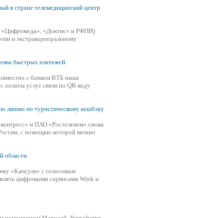
вый в стране телемедицинский центр
е «Цифромеда», «Доктис» и РФПИ)
огии и экстракорпоральному
стемы быстрых платежей
Совместно с банком ВТБ наша
с оплаты услуг связи по QR-коду
ую линию по туристическому кешбэку
конгресс» и ПАО «Ростелеком» снова
оссии, с помощью которой можно
й области
нку «Капсула» с голосовым
влять цифровыми сервисами Wink и
ым помощником Марусей. Устройство