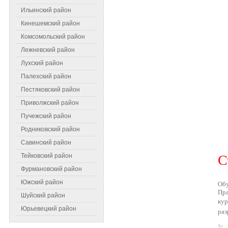
Ильинский район
Кинешемский район
Комсомольский район
Лежневский район
Лухский район
Палехский район
Пестяковский район
Приволжский район
Пучежский район
Родниковский район
Самое читаемое
Савинский район
Тейковский район
С
Фурмановский район
Южский район
Обу
Пра
Шуйский район
ку
Юрьевецкий район
раз
✨ 