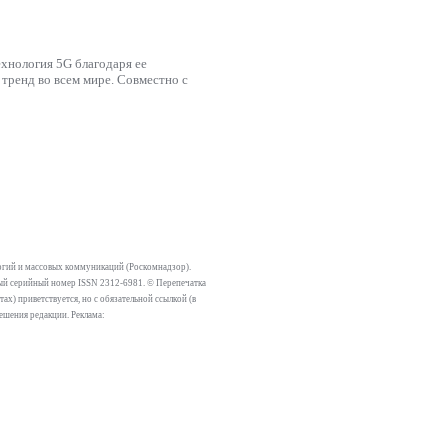
ехнология 5G благодаря ее
тренд во всем мире. Совместно с
огий и массовых коммуникаций (Роскомнадзор).
тный серийный номер ISSN 2312-6981. © Перепечатка
х) приветствуется, но с обязательной ссылкой (в
решения редакции. Реклама: