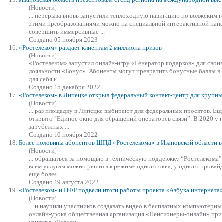
(Новости)
... перерыва вновь
запустил
и теплоходную навигацию по волжским г
этими преобразованиями можно на специальной интерактивной пане
совершить иммерсивные ...
Создано 05 ноября 2023
16.
«Ростелеком» раздает клиентам 2 миллиона призов
(Новости)
«Ростелеком»
запустил
онлайн-игру «Генератор подарков» для свои
лояльности «Бонус». Абоненты могут превратить бонусные баллы в
для себя и ...
Создано 15 декабря 2022
17.
«Ростелеком» в Липецке открыл федеральный контакт-центр для крупн
(Новости)
... раз площадку в Липецке выбирают для федеральных проектов. Ещ
открыто “Единое окно для обращений операторов связи”. В 2020 у 
зарубежных ...
Создано 10 ноября 2022
18.
Более половины абонентов ШПД «Ростелекома» в Ивановской области 
(Новости)
... обращаться за помощью в техническую поддержку “Ростелекома”
всем услугам можно решить в режиме одного окна, у одного провай
еще более ...
Создано 19 августа 2022
19.
«Ростелеком» и ПФР подвели итоги работы проекта «Азбука интернета»
(Новости)
... и научили участников создавать видео в бесплатных компьютерн
онлайн-урока общественная организация «Пенсионеры-онлайн» пр
конкурс «Делаем ...