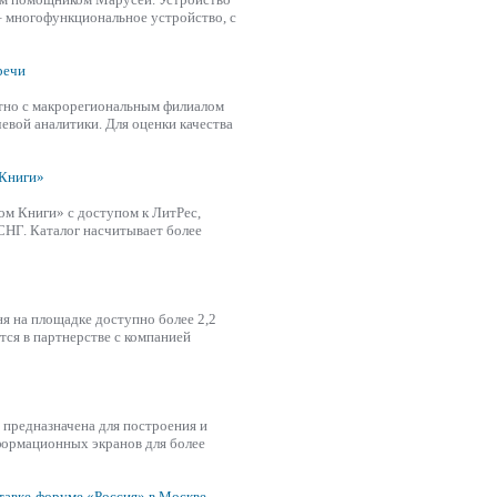
– многофункциональное устройство, с
речи
стно с макрорегиональным филиалом
чевой аналитики. Для оценки качества
 Книги»
ом Книги» с доступом к ЛитРес,
СНГ. Каталог насчитывает более
ня на площадке доступно более 2,2
тся в партнерстве с компанией
 предназначена для построения и
формационных экранов для более
тавке-форуме «Россия» в Москве