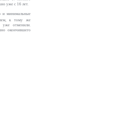
но уже с 16 лет.
ию и минимальные
илем, к тому же
 уже отменили.
шно окончившего