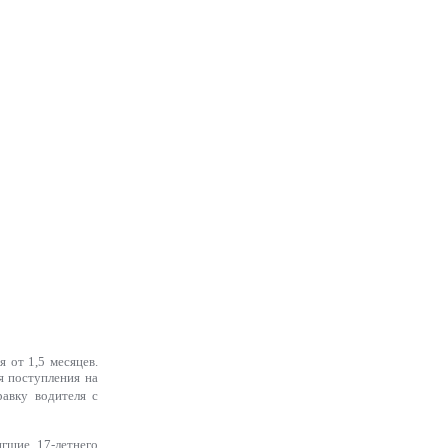
 от 1,5 месяцев.
я поступления на
авку водителя с
гшие 17-летнего