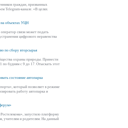
нников граждан, призванных
ем Telegram-канале. «В целях
я на объектах УЦН
 оператор связи может подать
 устранения цифрового неравенства
цию по сбору вторсырья
общества охраны природы. Принести
 по будням с 9 до 17. Отыскать этот
вать состояние автопарка
порта», который позволяет в режиме
изировать работу автопарка и
Сферум»
«Ростелекома»,
запустил
о платформу
м, учителям и родителям. На данный