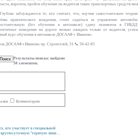
раста, впрочем, пройти обучение на водителя таких транспортных средств мож
лубоко заблуждаются те, кто считает, что, изучив самостоятельно теор
иёмы практического вождения, стоит садиться за управление автомоб
мостоятельную (без обучения в автошколе) сдачу экзаменов в ГИБДД
ентичное поведение на дороге можно ожидать только от водителя, успе
ный курс обучения в автошколе ДОСААФ г. Иваново.
ола ДОСААФ г.Иваново пр. Строителей, 31 📞 56-42-85
Результаты поиска: найдено
Поиск
50
элементов.
ылки
Комментарии
ех, кто участвует в специальной
 круглосуточную "горячую лини ...