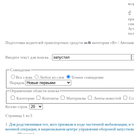
воз
☝ Г
пр
са
Аут
пол
Подготовка водителей транспортных средств 🚗🚘 категории «В» / Автошк
Введите текст для поиска...
Совпадение
Все слова
Любое из слов
Точное совпадение
Порядок
Ограничение области поиска
Категории
Контакты
Материалы
Ленты новостей
Сс
Кол-во строк:
Страница 1 из 3
1.
Для родственников тех, кого призвали в ходе частичной мобилизации, и т
военной операции, в национальном центре управления обороной
запустил
и
(Новости)