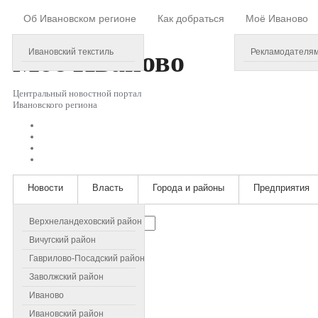
Об Ивановском регионе
Как добраться
Моё Иваново
Friday, August 07, 2026
Моё
Иваново
Ивановский текстиль
Рекламодателя
Центральный новостной портал
Ивановского региона
Новости
Власть
Города и районы
Предприятия
Искать...
Верхнеландеховский район
Вичугский район
Гаврилово-Посадский район
Заволжский район
Иваново
Ивановский район