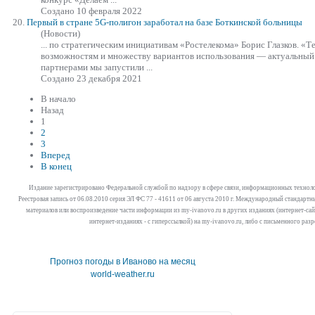
Создано 10 февраля 2022
20.
Первый в стране 5G-полигон заработал на базе Боткинской больницы
(Новости)
... по стратегическим инициативам «Ростелекома» Борис Глазков. «Т
возможностям и множеству вариантов использования — актуальный 
партнерами мы
запустил
и ...
Создано 23 декабря 2021
В начало
Назад
1
2
3
Вперед
В конец
Издание зарегистрировано Федеральной службой по надзору в сфере связи, информационных технол
Реестровая запись от 06.08.2010 серия ЭЛ ФС 77 - 41611 от 06 августа 2010 г. Международный стандар
материалов или воспроизведение части информации из my-ivanovo.ru в других изданиях (интернет-сайта
интернет-изданиях - с гиперссылкой) на my-ivanovo.ru, либо с письменного раз
Прогноз погоды в Иваново на месяц
world-weather.ru