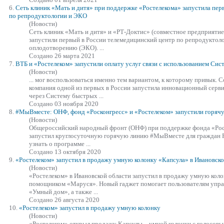
6.
Сеть клиник «Мать и дитя» при поддержке «Ростелекома»
запустил
а пер
по репродуктологии и ЭКО
(Новости)
Сеть клиник «Мать и дитя» и «РТ-Доктис» (совместное предприяти
запустил
и первый в России телемедицинский центр по репродуктол
оплодотворению (ЭКО). ...
Создано 26 марта 2021
7.
ВТБ и «Ростелеком»
запустил
и оплату услуг связи с использованием Си
(Новости)
... мог воспользоваться именно тем вариантом, к которому привык. 
компания одной из первых в России
запустил
а инновационный серви
через Систему быстрых ...
Создано 03 ноября 2020
8.
#МыВместе: ОНФ, фонд «Росконгресс» и «Ростелеком»
запустил
и горяч
(Новости)
Общероссийский народный фронт (ОНФ) при поддержке фонда «Рос
запустил
круглосуточную горячую линию #МыВместе для граждан Р
узнать о программе ...
Создано 13 октября 2020
9.
«Ростелеком»
запустил
в продажу умную колонку «Капсула» в Ивановско
(Новости)
«Ростелеком» в Ивановской области
запустил
в продажу умную коло
помощником «Маруся». Новый гаджет помогает пользователям упра
«Умный дом», а также ...
Создано 26 августа 2020
10.
«Ростелеком»
запустил
в продажу умную колонку
(Новости)
«Ростелеком» открыл продажу Капсулы – умной колонки с голосов