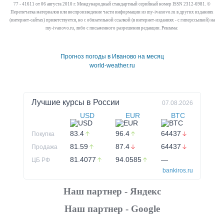
77 - 41611 от 06 августа 2010 г. Международный стандартный серийный номер ISSN 2312-6981. ©
Перепечатка материалов или воспроизведение части информации из my-ivanovo.ru в других изданиях
(интернет-сайтах) приветствуется, но с обязательной ссылкой (в интернет-изданиях - с гиперссылкой) на
my-ivanovo.ru, либо с письменного разрешения редакции. Реклама:
Прогноз погоды в Иваново на месяц
world-weather.ru
Лучшие курсы в
России
07.08.2026
USD
EUR
BTC
83.4
96.4
64437
Покупка
81.59
87.4
64437
Продажа
81.4077
94.0585
—
ЦБ РФ
bankiros.ru
Наш партнер - Яндекс
Наш партнер - Google