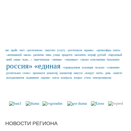
нас
прайс
лист
«ростелеком»
запустил
услугу
«ростелеком
экраны»
«артмосфера
плеса»
«антипивной
закон»
распитие
пива
улице
придется
заплатить
штраф
рублей
«бархатный
иней
синяя
тьма…»
перечитывая
«зимние»
«тигриные»
строки
константина
бальмонта
россия»
«единая
«справедливая
коалиция
польше
«славянин»
ругательное
слово»
признался
режиссер
кшиштоф
занусси
«вокруг
света»
день
«вместо
аплодисментов
поднимите
ладони»
взяла
контроль
вопрос
учета
электроэнергии
Наши партнеры в г. Иваново и
Ивановской области
НОВОСТИ РЕГИОНА