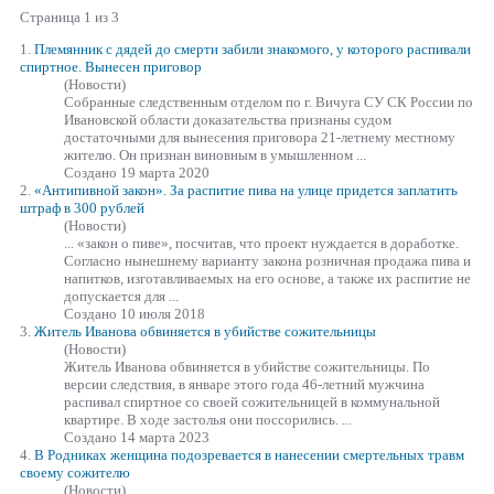
Страница 1 из 3
1.
Племянник с дядей до смерти забили знакомого, у которого рас
пива
ли
спиртное. Вынесен приговор
(Новости)
Собранные следственным отделом по г. Вичуга СУ СК России по
Ивановской области доказательства признаны судом
достаточными для вынесения приговора 21-летнему местному
жителю. Он признан виновным в умышленном ...
Создано 19 марта 2020
2.
«Антипивной закон». За распитие
пива
на улице придется заплатить
штраф в 300 рублей
(Новости)
... «закон о пиве», посчитав, что проект нуждается в доработке.
Согласно нынешнему варианту закона розничная продажа
пива
и
напитков, изготавливаемых на его основе, а также их распитие не
допускается для ...
Создано 10 июля 2018
3.
Житель Иванова обвиняется в убийстве сожительницы
(Новости)
Житель Иванова обвиняется в убийстве сожительницы. По
версии следствия, в январе этого года 46-летний мужчина
рас
пива
л спиртное со своей сожительницей в коммунальной
квартире. В ходе застолья они поссорились. ...
Создано 14 марта 2023
4.
В Родниках женщина подозревается в нанесении смертельных травм
своему сожителю
(Новости)