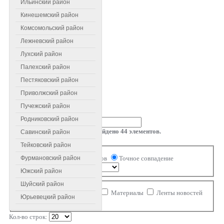
Ильинский район
Кинешемский район
Комсомольский район
Лежневский район
Лухский район
Палехский район
Пестяковский район
Приволжский район
Пучежский район
Введите текст для поиска...
Родниковский район
Результаты поиска: найдено
44
элементов.
Савинский район
Поиск
Тейковский район
Совпадение
Все слова
Любое из слов
Точное совпадение
Фурмановский район
Порядок
Южский район
Ограничение области поиска
Шуйский район
Категории
Контакты
Материалы
Ленты новостей
Юрьевецкий район
Ссылки
Комментарии
Кол-во строк: