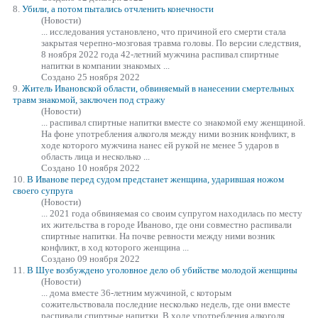
8.
Убили, а потом пытались отчленить конечности
(Новости)
... исследования установлено, что причиной его смерти стала
закрытая черепно-мозговая травма головы. По версии следствия,
8 ноября 2022 года 42-летний мужчина рас
пива
л спиртные
напитки в компании знакомых ...
Создано 25 ноября 2022
9.
Житель Ивановской области, обвиняемый в нанесении смертельных
травм знакомой, заключен под стражу
(Новости)
... рас
пива
л спиртные напитки вместе со знакомой ему женщиной.
На фоне употребления алкоголя между ними возник конфликт, в
ходе которого мужчина нанес ей рукой не менее 5 ударов в
область лица и несколько ...
Создано 10 ноября 2022
10.
В Иванове перед судом предстанет женщина, ударившая ножом
своего супруга
(Новости)
... 2021 года обвиняемая со своим супругом находилась по месту
их жительства в городе Иваново, где они совместно рас
пива
ли
спиртные напитки. На почве ревности между ними возник
конфликт, в ход которого женщина ...
Создано 09 ноября 2022
11.
В Шуе возбуждено уголовное дело об убийстве молодой женщины
(Новости)
... дома вместе 36-летним мужчиной, с которым
сожительствовала последние несколько недель, где они вместе
рас
пива
ли спиртные напитки. В ходе употребления алкоголя