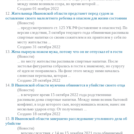
между ними возникла ссора, во время которой ...
Создано 01 ноября 2022
12.
Жительница Ивановской области предстанет перед судом за
оставление своего малолетнего ребенка в опасном для жизни состоянии
(Новости)
... предусмотренного ст. 125 УК РФ (оставление в опасности). По
версии следствия, 3 октября текущего года обвиняемая рас
пива
ла
спиртные напитки со своим сожителем и их приятелем у себя по
месту жительства ...
Создано 31 октября 2022
13.
Жена пырнула ножом мужа, потому что он не отпускал её в гости
(Новости)
... по месту жительства рас
пива
ли спиртные напитки. После
застолья фигурантка собралась в гости к знакомому, но супругу
её идея не понравилась. На фоне этого между ними началась
словесная перепалка, которая ...
Создано 28 октября 2022
14.
В Ивановской области мужчина обвиняется в убийстве своего отца
(Новости)
... в вечернее время 15 октября 2022 года родственники
рас
пива
ли дома спиртные напитки. Между ними возник бытовой
конфликт, в ходе которого сын, вооружившись ножом, нанес им
несколько ударов отцу. От полученных ...
Создано 18 октября 2022
15.
В Ивановской области завершено расследование уголовного дела об
убийстве
(Новости)
... версии следствия, с 14 на 15 декабря 2021 года обвиняемый