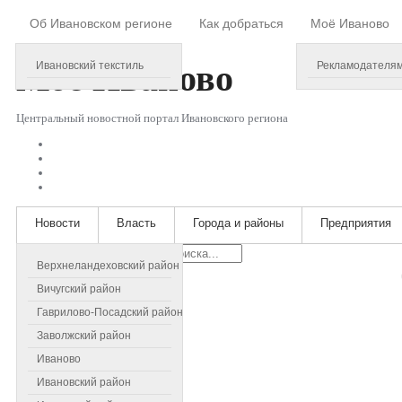
Об Ивановском регионе
Как добраться
Моё Иваново
Friday, August 07, 2026
Моё
Иваново
Ивановский текстиль
Рекламодателя
Центральный новостной портал Ивановского региона
Новости
Власть
Города и районы
Предприятия
Искать...
Верхнеландеховский район
Вичугский район
Гаврилово-Посадский район
Заволжский район
Иваново
Ивановский район