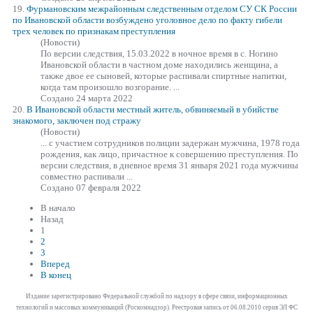
19.
Фурмановским межрайонным следственным отделом СУ СК России
по Ивановской области возбуждено уголовное дело по факту гибели
трех человек по признакам преступления
(Новости)
По версии следствия, 15.03.2022 в ночное время в с. Ногино
Ивановской области в частном доме находились женщина, а
также двое ее сыновей, которые рас
пива
ли спиртные напитки,
когда там произошло возгорание. ...
Создано 24 марта 2022
20.
В Ивановской области местный житель, обвиняемый в убийстве
знакомого, заключен под стражу
(Новости)
... с участием сотрудников полиции задержан мужчина, 1978 года
рождения, как лицо, причастное к совершению преступления. По
версии следствия, в дневное время 31 января 2021 года мужчины
совместно рас
пива
ли ...
Создано 07 февраля 2022
В начало
Назад
1
2
3
Вперед
В конец
Издание зарегистрировано Федеральной службой по надзору в сфере связи, информационных
технологий и массовых коммуникаций (Роскомнадзор). Реестровая запись от 06.08.2010 серия ЭЛ ФС