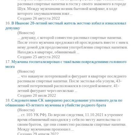
рас
пива
л спиртные напитки в гостя у своего знакомого в городе
Шуя. Между мужчинами возник бытовой конфликт, в ходе
которого злоумышленник взял ...
Создано 26 августа 2022
16.
В Иванове 28-летний местный житель жестоко избил и изнасиловал
девушку
(Новости)
... девушку, с которой совместно рас
пива
л спиртные напитки.
После этого мужчина предложил ей проследовать вместе с ним к
нему домой для продолжения употребления спиртных напитков.
Находясь в квартире, обвиняемый ...
Создано 25 августа 2022
17.
Мужчина госпитализирован с тяжёлыми повреждениями головного
мозга
(Новости)
... что накануне потерпевший и фигурант в квартире последнего
рас
пива
ли спиртные напитки. После застолья оба уснули, 43-
летний потерпевший расположился в соседней комнате. 41-
летний фигурант через несколько ...
Создано 20 июля 2022
18.
Следователями СК завершено расследование уголовного дела по
обвинению 43-летнего мужчины в убийстве родного брата
(Новости)
... ст. 105 УК РФ). По версии следствия, 11.10.2021 в утреннее
время обвиняемый находился у себя по месту жительства со
своим братом, где они совместно рас
пива
ли спиртные напитки.
Между мужчинами произошел ...
Создано 29 апреля 2022