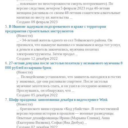
... повлекшее по неосторожности смерть потерпевшего). По
версии следствия, вечером 5 февраля 2023 года 46-летняя
женщина рас
пива
ла со своим 48-летним сожителем алкогольные
напитки по месту их жительства ...
Создано 09 февраля 2023
5.
В Иванове задержали подозреваемого в краже с территории
предприятия строительных инструментов
(Новости)
... - 34-летний житель одного из сел Тейковского района. Он
признался, что накануне вы
пива
л со знакомым и когда тот уснул,
а деньги и алкоголь закончились, мужчина похитил
электроинструменты. Затем продал ...
Создано 12 декабря 2022
6.
27-летняя девушка после застолья похитила у незнакомого мужчины 8
000 рублей из кармана брюк
(Новости)
... Полицейскими установлено, что заявитель находился в гостях
у знакомых, где они рас
пива
ли спиртное. После застолья
мужчине захотелось спать, и он ушел в соседнюю комнату.
Проснувшись, он обнаружил, что ...
Создано 05 декабря 2022
7.
Шифр праздника: киноновинки декабря в видеосервисе Wink
(Новости)
... британского мини-сериала «Код убийства». В отечественной
версии героини истории в прошлом — военные разведчицы.
Опытные дешифровшицы Ирина (Марьяна С
пива
к), Анна
(Екатерина Вилкова), Софья (Яна Дюбуи) ...
Создано 02 декабря 2022