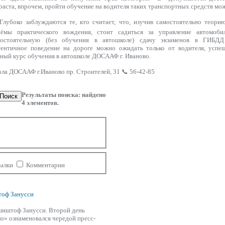
раста, впрочем, пройти обучение на водителя таких транспортных средств мож
лубоко заблуждаются те, кто считает, что, изучив самостоятельно теор
иёмы практического вождения, стоит садиться за управление автомоб
мостоятельную (без обучения в автошколе) сдачу экзаменов в ГИБДД
ентичное поведение на дороге можно ожидать только от водителя, успе
ный курс обучения в автошколе ДОСААФ г. Иваново.
ола ДОСААФ г.Иваново пр. Строителей, 31 📞 56-42-85
Результаты поиска: найдено
Поиск
4
элементов.
ылки
Комментарии
тоф Занусси
Кшиштоф Занусси. Второй день
о» ознаменовался чередой пресс-