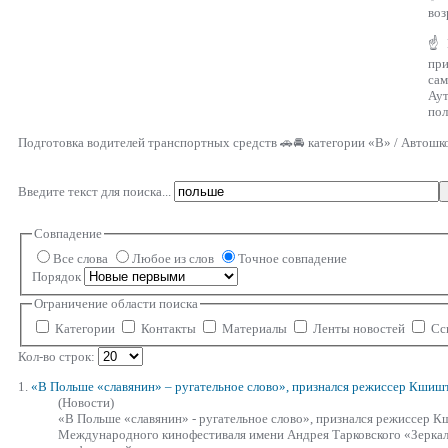
воз
☝ Г
пр
са
Аут
пол
Подготовка водителей транспортных средств 🚗🚘 категории «В» / Автошк
Введите текст для поиска...
Совпадение
Все слова
Любое из слов
Точное совпадение
Порядок
Ограничение области поиска
Категории
Контакты
Материалы
Ленты новостей
Сс
Кол-во строк:
1.
«В
Польше
«славянин» – ругательное слово», признался режиссер Кшиш
(Новости)
«В
Польше
«славянин» - ругательное слово», признался режиссер 
Международного кинофестиваля имени Андрея Тарковского «Зеркал