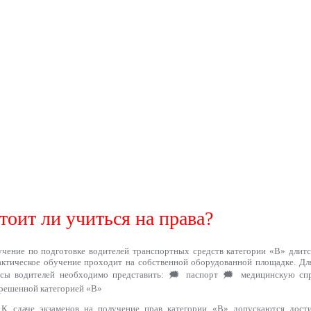
тоит ли учиться на права?
чение по подготовке водителей транспортных средств категории «B» длится
ктическое обучение проходит на собственной оборудованной площадке. Дл
рсы водителей необходимо представить: 🗯 паспорт 🗯 медицинскую спр
решенной категорией «В»
К сдаче экзаменов на получение прав категории «В» допускаются дости