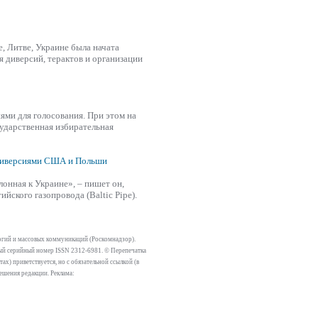
е
, Литве, Украине была начата
я диверсий, терактов и организации
ями для голосования. При этом на
ударственная избирательная
 диверсиями США и Польши
лонная к Украине», – пишет он,
ийского газопровода (Baltic Pipe).
огий и массовых коммуникаций (Роскомнадзор).
тный серийный номер ISSN 2312-6981. © Перепечатка
х) приветствуется, но с обязательной ссылкой (в
решения редакции. Реклама: