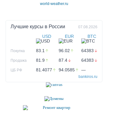
world-weather.ru
Лучшие курсы в
России
07.08.2026
USD
EUR
BTC
83.1
96.02
64383
Покупка
81.9
87.4
64383
Продажа
81.4077
94.0585
—
ЦБ РФ
bankiros.ru