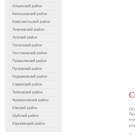
Ильинский район
Кинешемский район
Комсомольский район
Лежневский район
Лухский район
Палехский район
Пестяковский район
Приволжский район
Пучежский район
Родниковский район
Самое читаемое
Савинский район
Тейковский район
С
Фурмановский район
Южский район
Обу
Пра
Шуйский район
ку
Юрьевецкий район
раз
✨ 