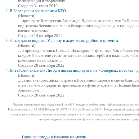
конференций и творческих ...
Создано 31 июля 2019
2.
В Белоруссии ввели режим КТО
(Новости)
... президент Белоруссии Александр Лукашенко заявил, что "в
Польш
подготовка боевиков из числа белорусских радикалов для проведени
военного мятежа" ...
Создано 14 октября 2022
3.
Запад давно поделил Украину и ждет лишь удобного момента
(Новости)
... о присоединении к
Польше
. На кадрах — фото коробок с бюллетен
каждом бюллетене стоит печать с польским гербом и надписью «Гос
комиссия» на польском ...
Создано 28 сентября 2022
4.
Китайский аналитик Лю Хун назвал инциденты на «Северных потоках»
(Новости)
... самая антироссийская страна в Восточной Европе и самая благоск
отмечая, что инциденты произошли на фоне открытия в
Польше
Балт
Анализируя ...
Создано 28 сентября 2022
Издание зарегистрировано Федеральной службой по надзору в сфере связи, информационных технол
Реестровая запись от 06.08.2010 серия ЭЛ ФС 77 - 41611 от 06 августа 2010 г. Международный стандар
материалов или воспроизведение части информации из my-ivanovo.ru в других изданиях (интернет-сайта
интернет-изданиях - с гиперссылкой) на my-ivanovo.ru, либо с письменного раз
Прогноз погоды в Иваново на месяц