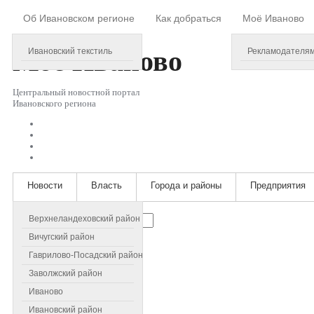
Об Ивановском регионе
Как добраться
Моё Иваново
Friday, August 07, 2026
Моё
Иваново
Ивановский текстиль
Рекламодателя
Центральный новостной портал
Ивановского региона
Новости
Власть
Города и районы
Предприятия
Искать...
Верхнеландеховский район
Вичугский район
Гаврилово-Посадский район
Заволжский район
Иваново
Ивановский район