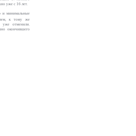
но уже с 16 лет.
ию и минимальные
илем, к тому же
 уже отменили.
шно окончившего