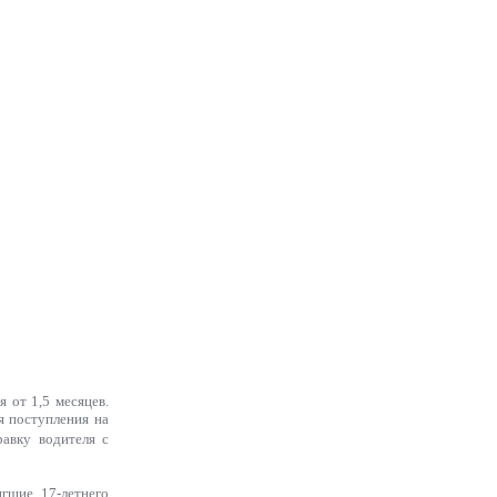
 от 1,5 месяцев.
я поступления на
авку водителя с
гшие 17-летнего