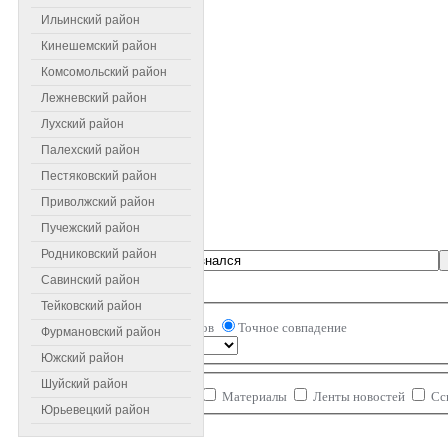
Ильинский район
Кинешемский район
Комсомольский район
Лежневский район
Лухский район
Палехский район
Пестяковский район
Приволжский район
Пучежский район
Родниковский район
Введите текст для поиска...
Савинский район
Совпадение
Тейковский район
Все слова
Любое из слов
Точное совпадение
Фурмановский район
Порядок
Южский район
Ограничение области поиска
Шуйский район
Категории
Контакты
Материалы
Ленты новостей
Сс
Юрьевецкий район
Кол-во строк: