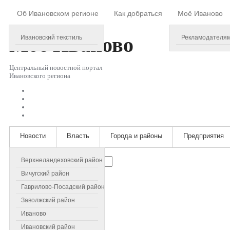
Об Ивановском регионе
Как добраться
Моё Иваново
Friday, August 07, 2026
Моё
Иваново
Ивановский текстиль
Рекламодателя
Центральный новостной портал
Ивановского региона
Новости
Власть
Города и районы
Предприятия
Искать...
Верхнеландеховский район
Вичугский район
Гаврилово-Посадский район
Заволжский район
Иваново
Ивановский район