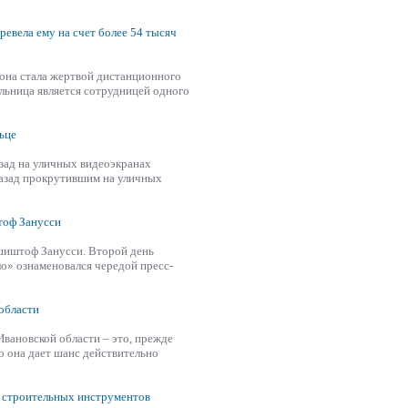
ревела ему на счет более 54 тысяч
 она стала жертвой дистанционного
льница является сотрудницей одного
ьце
зад на уличных видеоэкранах
назад прокрутившим на уличных
оф Занусси
иштоф Занусси. Второй день
о» ознаменовался чередой пресс-
области
Ивановской области – это, прежде
о она дает шанс действительно
я строительных инструментов