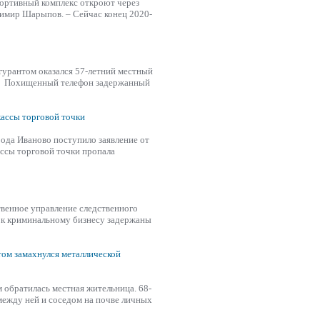
спортивный комплекс откроют через
димир Шарыпов. – Сейчас конец 2020-
гурантом оказался 57-летний местный
й. Похищенный телефон задержанный
кассы торговой точки
ода Иваново поступило заявление от
ассы торговой точки пропала
твенное управление следственного
и к криминальному бизнесу задержаны
том замахнулся металлической
 обратилась местная жительница. 68-
между ней и соседом на почве личных