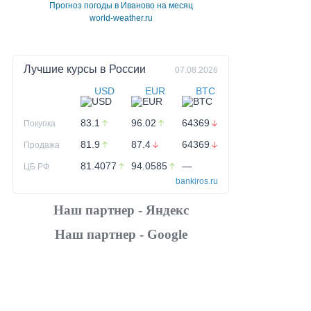
Прогноз погоды в Иваново на месяц
world-weather.ru
Лучшие курсы в
России
07.08.2026
USD
EUR
BTC
83.1
96.02
64369
Покупка
81.9
87.4
64369
Продажа
81.4077
94.0585
—
ЦБ РФ
bankiros.ru
Наш партнер - Яндекс
Наш партнер - Google