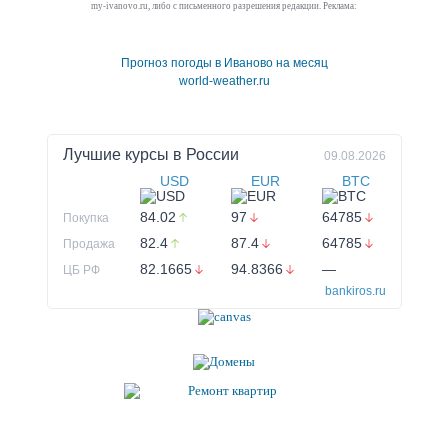
my-ivanovo.ru, либо с письменного разрешения редакции. Реклама:
Прогноз погоды в Иваново на месяц
world-weather.ru
Лучшие курсы в
России
09.08.2026
USD
EUR
BTC
84.02
97
64785
Покупка
82.4
87.4
64785
Продажа
82.1665
94.8366
—
ЦБ РФ
bankiros.ru