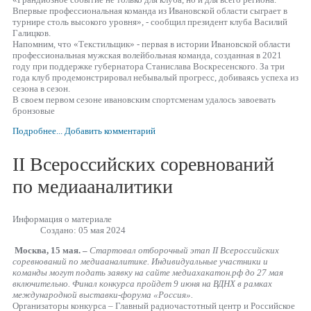
Впервые профессиональная команда из Ивановской области сыграет в
турнире столь высокого уровня», - сообщил президент клуба Василий
Галицков.
Напомним, что «Текстильщик» - первая в истории Ивановской области
профессиональная мужская волейбольная команда, созданная в 2021
году при поддержке губернатора Станислава Воскресенского. За три
года клуб продемонстрировал небывалый прогресс, добиваясь успеха из
сезона в сезон.
В своем первом сезоне ивановским спортсменам удалось завоевать
бронзовые
Подробнее...
Добавить комментарий
II Всероссийских соревнований
по медиааналитики
Информация о материале
Создано: 05 мая 2024
Москва, 15 мая. –
Стартовал отборочный этап II Всероссийских
соревнований по медиааналитике. Индивидуальные участники и
команды могут подать заявку на сайте медиахакатон.рф до 27 мая
включительно. Финал конкурса пройдет 9 июня на ВДНХ в рамках
международной выставки-форума «Россия».
Организаторы конкурса – Главный радиочастотный центр и Российское