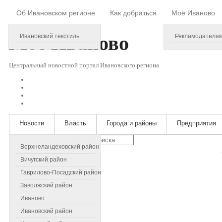
Об Ивановском регионе
Как добраться
Моё Иваново
Sunday, August 09, 2026
Моё
Иваново
Ивановский текстиль
Рекламодателя
Центральный новостной портал Ивановского региона
Новости
Власть
Города и районы
Предприятия
Искать...
Верхнеландеховский район
Вичугский район
Гаврилово-Посадский район
Заволжский район
Иваново
Ивановский район