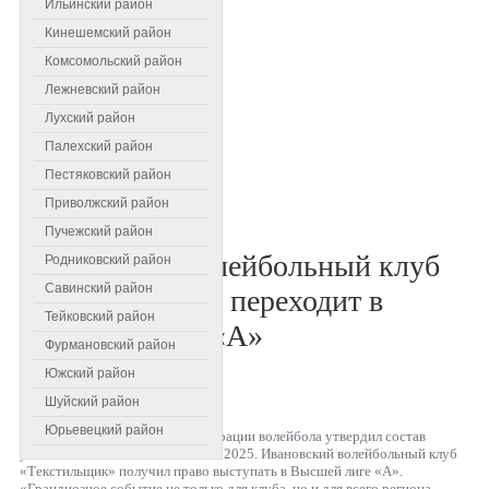
Ильинский район
Кинешемский район
Комсомольский район
Лежневский район
Лухский район
Палехский район
Пестяковский район
Приволжский район
Пучежский район
Ивановский волейбольный клуб
Родниковский район
Савинский район
«Текстильщик» переходит в
Тейковский район
Высшую лигу «А»
Фурмановский район
Южский район
Информация о материале
Шуйский район
Создано: 18 июня 2024
Юрьевецкий район
Президиум Всероссийской федерации волейбола утвердил состав
участников чемпионата России - 2025. Ивановский волейбольный клуб
«Текстильщик» получил право выступать в Высшей лиге «А».
«Грандиозное событие не только для клуба, но и для всего региона.