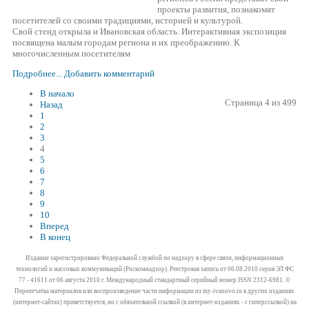
проекты развития, познакомят
посетителей со своими традициями, историей и культурой.
Свой стенд открыла и Ивановская область. Интерактивная экспозиция
посвящена малым городам региона и их преображению. К
многочисленным посетителям
Подробнее...
Добавить комментарий
В начало
Страница 4 из 499
Назад
1
2
3
4
5
6
7
8
9
10
Вперед
В конец
Издание зарегистрировано Федеральной службой по надзору в сфере связи, информационных
технологий и массовых коммуникаций (Роскомнадзор). Реестровая запись от 06.08.2010 серия ЭЛ ФС
77 - 41611 от 06 августа 2010 г. Международный стандартный серийный номер ISSN 2312-6981. ©
Перепечатка материалов или воспроизведение части информации из my-ivanovo.ru в других изданиях
(интернет-сайтах) приветствуется, но с обязательной ссылкой (в интернет-изданиях - с гиперссылкой) на