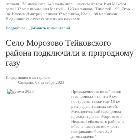
назвали 158 мальчиков, 149 мальчиков – именем Артём. Имя Максим
дали 132 мальчикам, имя Матвей – 123 мальчикам, Тимофей – 99, Егор –
94. Именем Дмитрий назвали 92 мальчика, Иван – 88 мальчиков.
В единичных случаях мальчиков называли
Подробнее...
Добавить комментарий
Село Морозово Тейковского
района подключили к природному
газу
Информация о материале
Создано: 08 декабря 2023
Протяженность новой ветки
газопровода – почти 9 км,
построены также еще 18 км
распределительных сетей.
Межпоселковый газопровод
проходит до сел Морозово и
Нельша Тейковского района и
обеспечивает возможность
газификации более 320
домовладений.