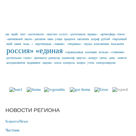
нас
прайс
лист
«ростелеком»
запустил
услугу
«ростелеком
экраны»
«артмосфера
плеса»
«антипивной
закон»
распитие
пива
улице
придется
заплатить
штраф
рублей
«бархатный
иней
синяя
тьма…»
перечитывая
«зимние»
«тигриные»
строки
константина
бальмонта
россия»
«единая
«справедливая
коалиция
польше
«славянин»
ругательное
слово»
признался
режиссер
кшиштоф
занусси
«вокруг
света»
день
«вместо
аплодисментов
поднимите
ладони»
взяла
контроль
вопрос
учета
электроэнергии
Наши партнеры в г. Иваново и
Ивановской области
НОВОСТИ РЕГИОНА
IvanovoNews
Частник