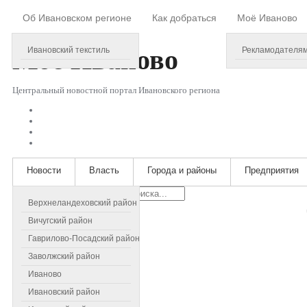
Об Ивановском регионе
Как добраться
Моё Иваново
Saturday, August 08, 2026
Моё
Иваново
Ивановский текстиль
Рекламодателя
Центральный новостной портал Ивановского региона
Новости
Власть
Города и районы
Предприятия
Искать...
Верхнеландеховский район
Вичугский район
Гаврилово-Посадский район
Заволжский район
Иваново
Ивановский район