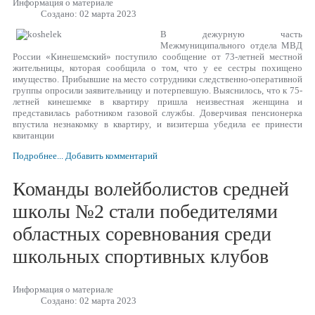
Информация о материале
Создано: 02 марта 2023
В дежурную часть
Межмуниципального отдела МВД
России «Кинешемский» поступило сообщение от 73-летней местной
жительницы, которая сообщила о том, что у ее сестры похищено
имущество. Прибывшие на место сотрудники следственно-оперативной
группы опросили заявительницу и потерпевшую. Выяснилось, что к 75-
летней кинешемке в квартиру пришла неизвестная женщина и
представилась работником газовой службы. Доверчивая пенсионерка
впустила незнакомку в квартиру, и визитерша убедила ее принести
квитанции
Подробнее...
Добавить комментарий
Команды волейболистов средней
школы №2 стали победителями
областных соревнования среди
школьных спортивных клубов
Информация о материале
Создано: 02 марта 2023