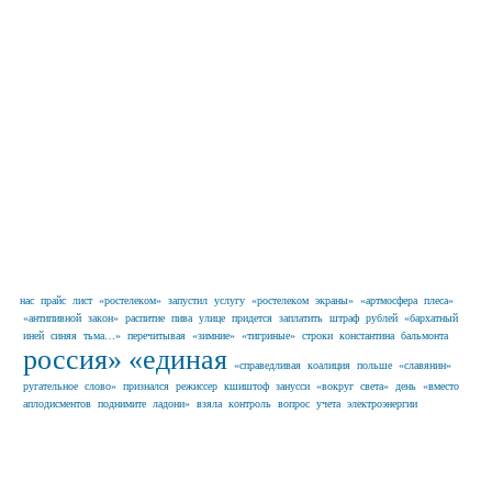
нас
прайс
лист
«ростелеком»
запустил
услугу
«ростелеком
экраны»
«артмосфера
плеса»
«антипивной
закон»
распитие
пива
улице
придется
заплатить
штраф
рублей
«бархатный
иней
синяя
тьма…»
перечитывая
«зимние»
«тигриные»
строки
константина
бальмонта
россия»
«единая
«справедливая
коалиция
польше
«славянин»
ругательное
слово»
признался
режиссер
кшиштоф
занусси
«вокруг
света»
день
«вместо
аплодисментов
поднимите
ладони»
взяла
контроль
вопрос
учета
электроэнергии
Наши партнеры в г. Иваново и
Ивановской области