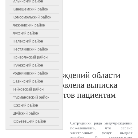
Ильинский район
Кинешемский район
Комсомольский район
Лежневский район
Лухский район
Палехский район
Пестяковский район
Приволжский район
Пучежский район
В ряде медучреждений области
Родниковский район
Савинский район
была приостановлена выписка
Тейковский район
льготных рецептов пациентам
Фурмановский район
Южский район
Информация о материале
Шуйский район
Создано: 03 марта 2023
Юрьевецкий район
Сотрудники ряда медучреждений
пожаловались, что сервис
электронных услуг выдаёт
ошибку. В департаменте