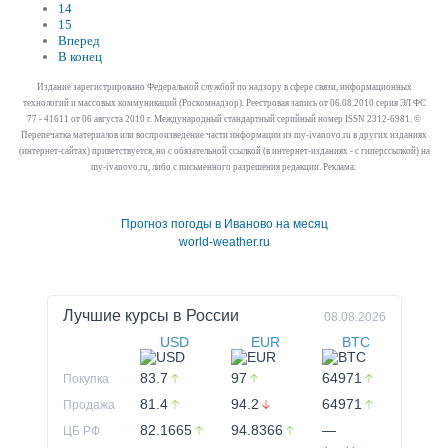
14
15
Вперед
В конец
Издание зарегистрировано Федеральной службой по надзору в сфере связи, информационных
технологий и массовых коммуникаций (Роскомнадзор). Реестровая запись от 06.08.2010 серия ЭЛ ФС
77 - 41611 от 06 августа 2010 г. Международный стандартный серийный номер ISSN 2312-6981. ©
Перепечатка материалов или воспроизведение части информации из my-ivanovo.ru в других изданиях
(интернет-сайтах) приветствуется, но с обязательной ссылкой (в интернет-изданиях - с гиперссылкой) на
my-ivanovo.ru, либо с письменного разрешения редакции. Реклама:
Прогноз погоды в Иваново на месяц
world-weather.ru
Лучшие курсы в
России
08.08.2026
USD
EUR
BTC
83.7
97
64971
Покупка
81.4
94.2
64971
Продажа
82.1665
94.8366
—
ЦБ РФ