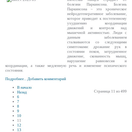
болезни Паркинсона. Болезнь
Паркинсона – это хроническое
нейродегенеративное заболевание,
которое приводит к постепенному
ухудшению координации
движений и контроля над
мышечной активностью. Люди с
данным заболеванием
сталкиваются со следующими
симптомами: дрожание рук в
состоянии покоя, затрудненное
движение, скованность мышц,
нарушение равновесия и
координации, а также медленную речь и изменение психического
состояния.
Подробнее...
Добавить комментарий
В начало
Страница 11 из 499
Назад
6
7
8
9
10
11
12
13