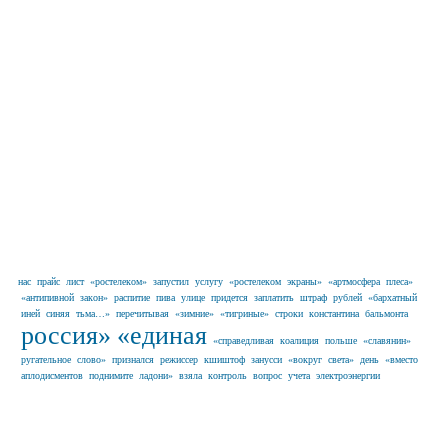
нас
прайс
лист
«ростелеком»
запустил
услугу
«ростелеком
экраны»
«артмосфера
плеса»
«антипивной
закон»
распитие
пива
улице
придется
заплатить
штраф
рублей
«бархатный
иней
синяя
тьма…»
перечитывая
«зимние»
«тигриные»
строки
константина
бальмонта
россия»
«единая
«справедливая
коалиция
польше
«славянин»
ругательное
слово»
признался
режиссер
кшиштоф
занусси
«вокруг
света»
день
«вместо
аплодисментов
поднимите
ладони»
взяла
контроль
вопрос
учета
электроэнергии
Наши партнеры в г. Иваново и
Ивановской области