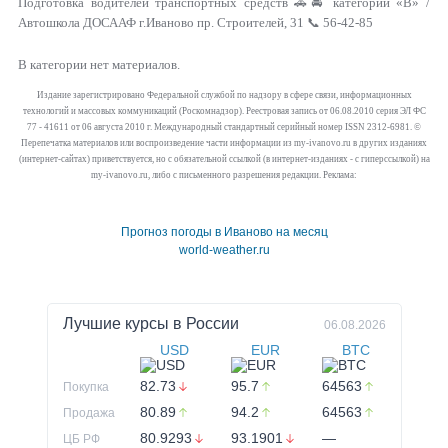
Подготовка водителей транспортных средств 🚗🚘 категории «В» /
Автошкола ДОСААФ г.Иваново пр. Строителей, 31 📞 56-42-85
В категории нет материалов.
Издание зарегистрировано Федеральной службой по надзору в сфере связи, информационных
технологий и массовых коммуникаций (Роскомнадзор). Реестровая запись от 06.08.2010 серия ЭЛ ФС
77 - 41611 от 06 августа 2010 г. Международный стандартный серийный номер ISSN 2312-6981. ©
Перепечатка материалов или воспроизведение части информации из my-ivanovo.ru в других изданиях
(интернет-сайтах) приветствуется, но с обязательной ссылкой (в интернет-изданиях - с гиперссылкой) на
my-ivanovo.ru, либо с письменного разрешения редакции. Реклама:
Прогноз погоды в Иваново на месяц
world-weather.ru
Лучшие курсы в
России
06.08.2026
USD
EUR
BTC
82.73
95.7
64563
Покупка
80.89
94.2
64563
Продажа
80.9293
93.1901
—
ЦБ РФ