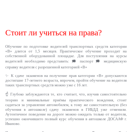
Стоит ли учиться на права?
Обучение по подготовке водителей транспортных средств категории
«B» длится от 1,5 месяцев. Практическое обучение проходит на
собственной оборудованной площадке. Для поступления на курсы
водителей необходимо представить: 🗯 паспорт 🗯 медицинскую
справку водителя с разрешенной категорией «В»
✨ К сдаче экзаменов на получение прав категории «В» допускаются
достигшие 17-летнего возраста, впрочем, пройти обучение на водителя
таких транспортных средств можно уже с 16 лет.
☝ Глубоко заблуждаются те, кто считает, что, изучив самостоятельно
теорию и минимальные приёмы практического вождения, стоит
садиться за управление автомобилем, к тому же самостоятельную (без
обучения в автошколе) сдачу экзаменов в ГИБДД уже отменили.
Аутентичное поведение на дороге можно ожидать только от водителя,
успешно окончившего полный курс обучения в автошколе ДОСААФ г.
Иваново.