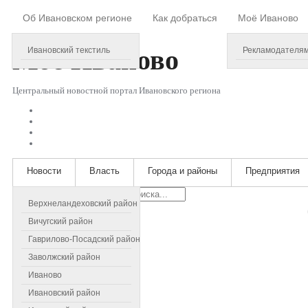
Об Ивановском регионе
Как добраться
Моё Иваново
Thursday, August 06, 2026
Моё
Иваново
Ивановский текстиль
Рекламодателя
Центральный новостной портал Ивановского региона
Новости
Власть
Города и районы
Предприятия
Искать...
Верхнеландеховский район
Вичугский район
Гаврилово-Посадский район
Заволжский район
Иваново
Ивановский район