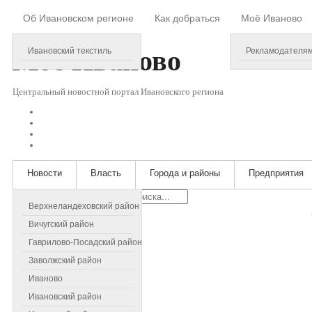
Об Ивановском регионе
Как добраться
Моё Иваново
Saturday, August 08, 2026
Моё
Иваново
Ивановский текстиль
Рекламодателя
Центральный новостной портал Ивановского региона
Новости
Власть
Города и районы
Предприятия
Искать...
Верхнеландеховский район
Вичугский район
Гаврилово-Посадский район
Заволжский район
Иваново
Ивановский район