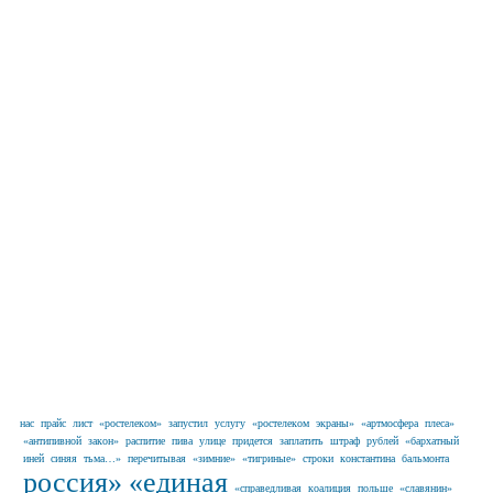
нас
прайс
лист
«ростелеком»
запустил
услугу
«ростелеком
экраны»
«артмосфера
плеса»
«антипивной
закон»
распитие
пива
улице
придется
заплатить
штраф
рублей
«бархатный
иней
синяя
тьма…»
перечитывая
«зимние»
«тигриные»
строки
константина
бальмонта
россия»
«единая
«справедливая
коалиция
польше
«славянин»