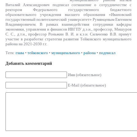
Виталий Александрович подписал соглашение о сотрудничестве с
ректором Федерального государственного бюджетного
образовательного учреждения высшего образования «Ивановский
государственный политехнический университет» Румянцевым Евгением
Владимировичем. В рамках взаимодействия сотрудники кафедры
экономики, управления и финансов ИВГПУ д.э.н., профессор, Мишуров
С. С., д.т.н., профессор Роньжин В. И. и к.э.н. Сильченко В.В. примут
участие в разработке стратегии развития Тейковского муниципального
района на 2021-2030 г.г.
Теги:
глава
•
тейковского
•
муниципального
•
района
•
подписал
Добавить комментарий
Имя (обязательное)
E-Mail (обязательное)