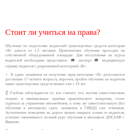
Стоит ли учиться на права?
Обучение по подготовке водителей транспортных средств категории
«B» длится от 1,5 месяцев. Практическое обучение проходит на
собственной оборудованной площадке. Для поступления на курсы
водителей необходимо представить: 🗯 паспорт 🗯 медицинскую
справку водителя с разрешенной категорией «В»
✨ К сдаче экзаменов на получение прав категории «В» допускаются
достигшие 17-летнего возраста, впрочем, пройти обучение на водителя
таких транспортных средств можно уже с 16 лет.
☝ Глубоко заблуждаются те, кто считает, что, изучив самостоятельно
теорию и минимальные приёмы практического вождения, стоит
садиться за управление автомобилем, к тому же самостоятельную (без
обучения в автошколе) сдачу экзаменов в ГИБДД уже отменили.
Аутентичное поведение на дороге можно ожидать только от водителя,
успешно окончившего полный курс обучения в автошколе ДОСААФ г.
Иваново.