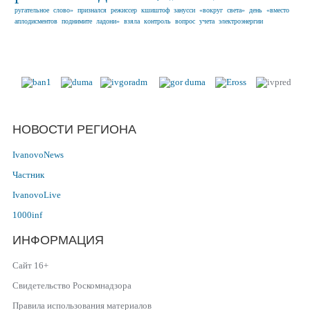
ругательное
слово»
признался
режиссер
кшиштоф
занусси
«вокруг
света»
день
«вместо
аплодисментов
поднимите
ладони»
взяла
контроль
вопрос
учета
электроэнергии
Наши партнеры в г. Иваново и
Ивановской области
НОВОСТИ РЕГИОНА
IvanovoNews
Частник
IvanovoLive
1000inf
ИНФОРМАЦИЯ
Сайт 16+
Свидетельство Роскомнадзора
Правила использования материалов