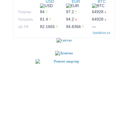
USD
EUR
BTC
84
97.2
64928
Покупка
81.4
94.2
64928
Продажа
82.1665
94.8366
—
ЦБ РФ
bankiros.ru