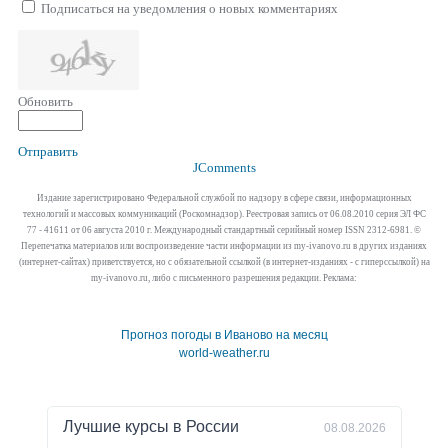
Подписаться на уведомления о новых комментариях
Обновить
Отправить
JComments
Издание зарегистрировано Федеральной службой по надзору в сфере связи, информационных
технологий и массовых коммуникаций (Роскомнадзор). Реестровая запись от 06.08.2010 серия ЭЛ ФС
77 - 41611 от 06 августа 2010 г. Международный стандартный серийный номер ISSN 2312-6981. ©
Перепечатка материалов или воспроизведение части информации из my-ivanovo.ru в других изданиях
(интернет-сайтах) приветствуется, но с обязательной ссылкой (в интернет-изданиях - с гиперссылкой) на
my-ivanovo.ru, либо с письменного разрешения редакции. Реклама:
Прогноз погоды в Иваново на месяц
world-weather.ru
Лучшие курсы в
России
08.08.2026