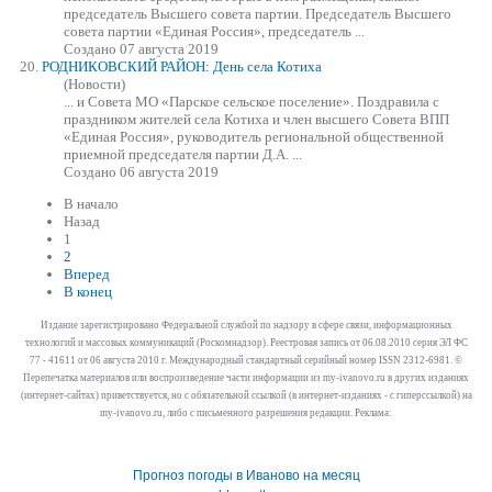
председатель Высшего совета партии. Председатель Высшего
совета партии
«Единая
Россия», председатель ...
Создано 07 августа 2019
20.
РОДНИКОВСКИЙ РАЙОН: День села Котиха
(Новости)
... и Совета МО «Парское сельское поселение». Поздравила с
праздником жителей села Котиха и член высшего Совета ВПП
«Единая
Россия», руководитель региональной общественной
приемной председателя партии Д.А. ...
Создано 06 августа 2019
В начало
Назад
1
2
Вперед
В конец
Издание зарегистрировано Федеральной службой по надзору в сфере связи, информационных
технологий и массовых коммуникаций (Роскомнадзор). Реестровая запись от 06.08.2010 серия ЭЛ ФС
77 - 41611 от 06 августа 2010 г. Международный стандартный серийный номер ISSN 2312-6981. ©
Перепечатка материалов или воспроизведение части информации из my-ivanovo.ru в других изданиях
(интернет-сайтах) приветствуется, но с обязательной ссылкой (в интернет-изданиях - с гиперссылкой) на
my-ivanovo.ru, либо с письменного разрешения редакции. Реклама:
Прогноз погоды в Иваново на месяц