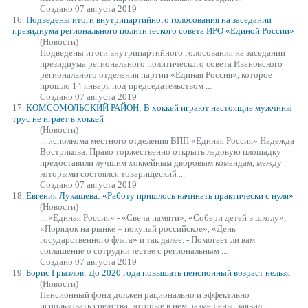
Создано 07 августа 2019
16.
Подведены итоги внутрипартийного голосования на заседании
президиума регионального политического совета ИРО «Единой России»
(Новости)
Подведены итоги внутрипартийного голосования на заседании
президиума регионального политического совета Ивановского
регионального отделения партии
«Единая
Россия», которое
прошло 14 января под председательством ...
Создано 07 августа 2019
17.
КОМСОМОЛЬСКИЙ РАЙОН: В хоккей играют настоящие мужчины
трус не играет в хоккей
(Новости)
... исполкома местного отделения ВПП
«Единая
Россия» Надежда
Вострикова. Право торжественно открыть ледовую площадку
предоставили лучшим хоккейным дворовым командам, между
которыми состоялся товарищеский ...
Создано 07 августа 2019
18.
Евгения Лукашева: «Работу пришлось начинать практически с нуля»
(Новости)
...
«Единая
Россия» - «Свеча памяти», «Собери детей в школу»,
«Порядок на рынке – покупай российское», «День
государственного флага» и так далее. - Помогает ли вам
соглашение о сотрудничестве с региональным ...
Создано 07 августа 2019
19.
Борис Грызлов: До 2020 года повышать пенсионный возраст нельзя
(Новости)
Пенсионный фонд должен рационально и эффективно
использовать средства, которые в нем размещены, заявил