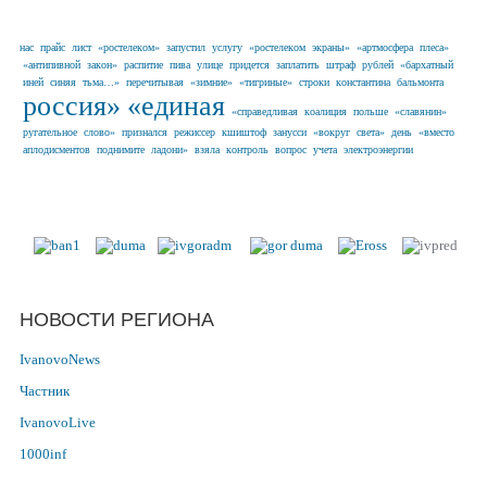
нас
прайс
лист
«ростелеком»
запустил
услугу
«ростелеком
экраны»
«артмосфера
плеса»
«антипивной
закон»
распитие
пива
улице
придется
заплатить
штраф
рублей
«бархатный
иней
синяя
тьма…»
перечитывая
«зимние»
«тигриные»
строки
константина
бальмонта
россия»
«единая
«справедливая
коалиция
польше
«славянин»
ругательное
слово»
признался
режиссер
кшиштоф
занусси
«вокруг
света»
день
«вместо
аплодисментов
поднимите
ладони»
взяла
контроль
вопрос
учета
электроэнергии
Наши партнеры в г. Иваново и
Ивановской области
НОВОСТИ РЕГИОНА
IvanovoNews
Частник
IvanovoLive
1000inf