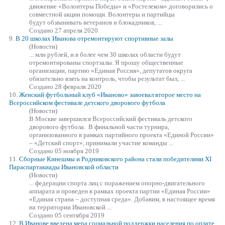
движение «Волонтеры Победы» и «Ростелеком» договорились о
совместной акции помощи. Волонтеры и партийцы
будут обзванивать ветеранов и блокадников, ...
Создано 27 апреля 2020
9.
В 20 школах Иванова отремонтируют спортивные залы
(Новости)
... млн рублей, и в более чем 30 школах области будут
отремонтированы спортзалы. Я прошу общественные
организации, партию
«Единая
Россия», депутатов округа
обязательно взять на контроль, чтобы результат был, ...
Создано 28 февраля 2020
10.
Женский футбольный клуб «Иваново» завоевал второе место на
Всероссийском фестивале детского дворового футбола
(Новости)
В Москве завершился Всероссийский фестиваль детского
дворового футбола. В финальной части турнира,
организованного в рамках партийного проекта «Единой России»
– «Детский спорт», принимали участие команды ...
Создано 05 ноября 2019
11.
Сборные Кинешмы и Родниковского района стали победителями XI
Параспартакиады Ивановской области
(Новости)
... федерации спорта лиц с поражением опорно-двигательного
аппарата и проведен в рамках проекта партии
«Единая
России»
«Единая страна – доступная среда». Добавим, в настоящее время
на территории Ивановской ...
Создано 05 сентября 2019
12.
В Иванове введена мера социальной поддержки населения по оплате