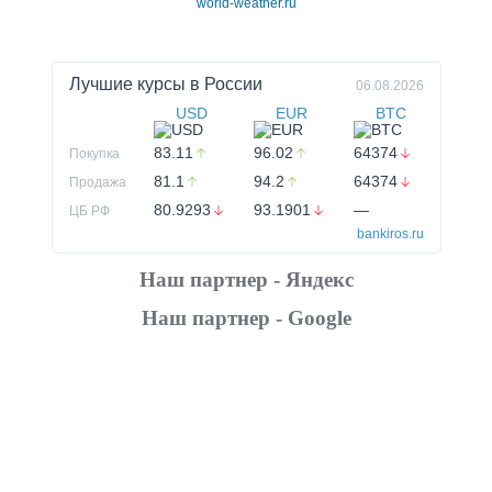
world-weather.ru
Лучшие курсы в
России
06.08.2026
USD
EUR
BTC
83.11
96.02
64374
Покупка
81.1
94.2
64374
Продажа
80.9293
93.1901
—
ЦБ РФ
bankiros.ru
Наш партнер - Яндекс
Наш партнер - Google