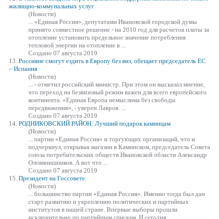
жилищно-коммунальных услуг
(Новости)
...
«Единая
Россия», депутатами Ивановской городской думы
принято совместное решение - на 2010 год для расчетов платы за
отопление установить предельное значение потребления
тепловой энергии на отопление в ...
Создано 07 августа 2019
13.
Россияне смогут ездить в Европу без виз, обещает председатель ЕС
– Испания
(Новости)
... - отметил российский министр. При этом он высказал мнение,
что переход на безвизовый режим важен для всего европейского
континента.
«Единая
Европа немыслима без свободы
передвижения», - уверен Лавров. ...
Создано 07 августа 2019
14.
РОДНИКОВСКИЙ РАЙОН: Лучший подарок каминцам
(Новости)
... партии
«Единая
Россия» и торгующих организаций, что и
подчеркнул, открывая магазин в Каминском, председатель Совета
союза потребительских обществ Ивановской области Александр
Оловянишников. А вот что ...
Создано 07 августа 2019
15.
Президент на Госсовете
(Новости)
... большинство партии
«Единая
Россия». Именно тогда был дан
старт развитию и укреплению политических и партийных
институтов в нашей стране. Впервые выборы прошли
исключительно по партийным спискам. И сегодня ...