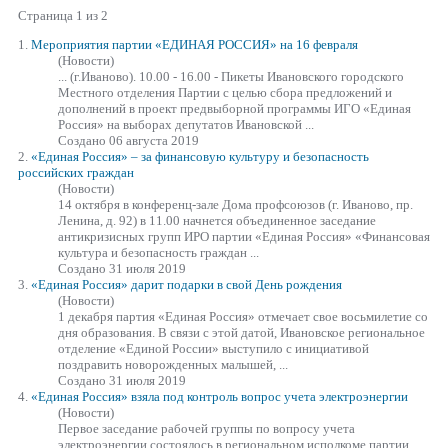
Страница 1 из 2
1.
Мероприятия партии
«ЕДИНАЯ
РОССИЯ» на 16 февраля
(Новости)
... (г.Иваново). 10.00 - 16.00 - Пикеты Ивановского городского
Местного отделения Партии с целью сбора предложений и
дополнений в проект предвыборной программы ИГО
«Единая
Россия» на выборах депутатов Ивановской ...
Создано 06 августа 2019
2.
«Единая
Россия» – за финансовую культуру и безопасность
российских граждан
(Новости)
14 октября в конференц-зале Дома профсоюзов (г. Иваново, пр.
Ленина, д. 92) в 11.00 начнется объединенное заседание
антикризисных групп ИРО партии
«Единая
Россия» «Финансовая
культура и безопасность граждан ...
Создано 31 июля 2019
3.
«Единая
Россия» дарит подарки в свой День рождения
(Новости)
1 декабря партия
«Единая
Россия» отмечает свое восьмилетие со
дня образования. В связи с этой датой, Ивановское региональное
отделение «Единой России» выступило с инициативой
поздравить новорожденных малышей, ...
Создано 31 июля 2019
4.
«Единая
Россия» взяла под контроль вопрос учета электроэнергии
(Новости)
Первое заседание рабочей группы по вопросу учета
электроэнергии состоялось в региональном исполкоме партии