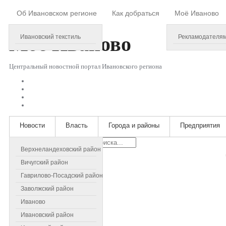
Об Ивановском регионе
Как добраться
Моё Иваново
Thursday, August 06, 2026
Моё
Иваново
Ивановский текстиль
Рекламодателя
Центральный новостной портал Ивановского региона
Новости
Власть
Города и районы
Предприятия
Искать...
Верхнеландеховский район
Вичугский район
Гаврилово-Посадский район
Заволжский район
Иваново
Ивановский район