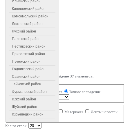
Ильинский район
Кинешемский район
Комсомольский район
Лежневский район
Лухский район
Палехский район
Пестяковский район
Приволжский район
Пучежский район
Введите текст для поиска...
Родниковский район
Результаты поиска: найдено
37
элементов.
Савинский район
Поиск
Тейковский район
Совпадение
Все слова
Любое из слов
Точное совпадение
Фурмановский район
Порядок
Южский район
Ограничение области поиска
Шуйский район
Категории
Контакты
Материалы
Ленты новостей
Юрьевецкий район
Ссылки
Комментарии
Кол-во строк: