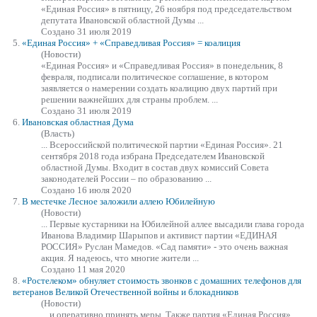
«Единая
Россия» в пятницу, 26 ноября под председательством
депутата Ивановской областной Думы ...
Создано 31 июля 2019
5.
«Единая
Россия» + «Справедливая Россия» = коалиция
(Новости)
«Единая
Россия» и «Справедливая Россия» в понедельник, 8
февраля, подписали политическое соглашение, в котором
заявляется о намерении создать коалицию двух партий при
решении важнейших для страны проблем. ...
Создано 31 июля 2019
6.
Ивановская областная Дума
(Власть)
... Всероссийской политической партии
«Единая
Россия». 21
сентября 2018 года избрана Председателем Ивановской
областной Думы. Входит в состав двух комиссий Совета
законодателей России – по образованию ...
Создано 16 июля 2020
7.
В местечке Лесное заложили аллею Юбилейную
(Новости)
... Первые кустарники на Юбилейной аллее высадили глава города
Иванова Владимир Шарыпов и активист партии
«ЕДИНАЯ
РОССИЯ» Руслан Мамедов. «Сад памяти» - это очень важная
акция. Я надеюсь, что многие жители ...
Создано 11 мая 2020
8.
«Ростелеком» обнуляет стоимость звонков с домашних телефонов для
ветеранов Великой Отечественной войны и блокадников
(Новости)
... и оперативно принять меры. Также партия
«Единая
Россия»,