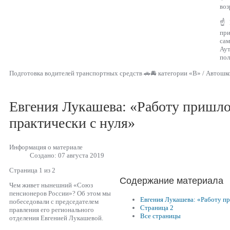
воз
☝ Г
пр
са
Аут
пол
Подготовка водителей транспортных средств 🚗🚘 категории «В» / Автошк
Евгения Лукашева: «Работу пришло
практически с нуля»
Информация о материале
Создано: 07 августа 2019
Страница 1 из 2
Содержание материала
Чем живет нынешний «Союз
пенсионеров России»? Об этом мы
Евгения Лукашева: «Работу пр
побеседовали с председателем
Страница 2
правления его регионального
Все страницы
отделения Евгенией Лукашевой.