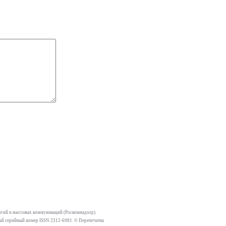
огий и массовых коммуникаций (Роскомнадзор).
тный серийный номер ISSN 2312-6981. © Перепечатка