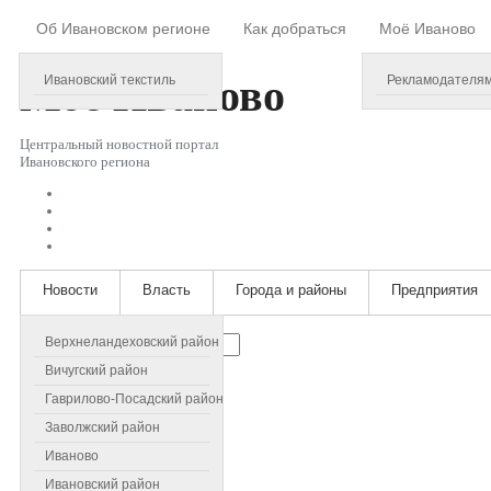
Об Ивановском регионе
Как добраться
Моё Иваново
Thursday, August 06, 2026
Моё
Иваново
Ивановский текстиль
Рекламодателя
Центральный новостной портал
Ивановского региона
Новости
Власть
Города и районы
Предприятия
Искать...
Верхнеландеховский район
Вичугский район
Гаврилово-Посадский район
Заволжский район
Иваново
Ивановский район