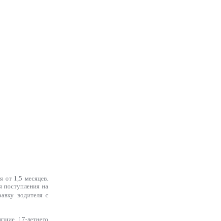
 от 1,5 месяцев.
я поступления на
авку водителя с
гшие 17-летнего