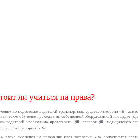
тоит ли учиться на права?
чение по подготовке водителей транспортных средств категории «B» длится
ктическое обучение проходит на собственной оборудованной площадке. Дл
рсы водителей необходимо представить: 🗯 паспорт 🗯 медицинскую спр
решенной категорией «В»
К сдаче экзаменов на получение прав категории «В» допускаются дости