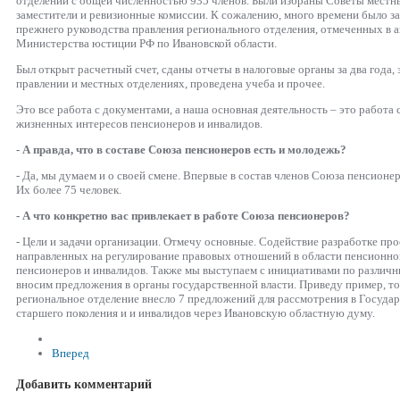
отделений с общей численностью 935 членов. Были избраны Советы местны
заместители и ревизионные комиссии. К сожалению, много времени было з
прежнего руководства правления регионального отделения, отмеченных в а
Министерства юстиции РФ по Ивановской области.
Был открыт расчетный счет, сданы отчеты в налоговые органы за два года,
правлении и местных отделениях, проведена учеба и прочее.
Это все работа с документами, а наша основная деятельность – это работа 
жизненных интересов пенсионеров и инвалидов.
- А правда, что в составе Союза пенсионеров есть и молодежь?
- Да, мы думаем и о своей смене. Впервые в состав членов Союза пенсионер
Их более 75 человек.
- А что конкретно вас привлекает в работе Союза пенсионеров?
- Цели и задачи организации. Отмечу основные. Содействие разработке про
направленных на регулирование правовых отношений в области пенсионно
пенсионеров и инвалидов. Также мы выступаем с инициативами по различ
вносим предложения в органы государственной власти. Приведу пример, то
региональное отделение внесло 7 предложений для рассмотрения в Госуд
старшего поколения и и инвалидов через Ивановскую областную думу.
Вперед
Добавить комментарий