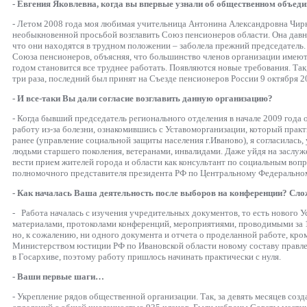
- Евгения Яковлевна, когда вы впервые узнали об общественном объед
- Летом 2008 года моя любимая учительница Антонина Александровна Чирк
необыкновенной просьбой возглавить Союз пенсионеров области. Она давно
что они находятся в трудном положении – заболела прежний председатель.
Союза пенсионеров, объясняя, что большинство членов организации имеют
годом становится все труднее работать. Появляются новые требования. Так,
три раза, последний был принят на Съезде пенсионеров России 9 октября 2
- И все-таки Вы дали согласие возглавить данную организацию?
- Когда бывший председатель регионального отделения в начале 2009 года
работу из-за болезни, ознакомившись с Уставоморганизации, который прак
ранее (управление социальной защиты населения г.Иваново), я согласилась
людьми старшего поколения, ветеранами, инвалидами. Даже уйдя на засл
вести прием жителей города и области как консультант по социальным во
полномочного представителя президента РФ по Центральному Федеральном
- Как началась Ваша деятельность после выборов на конференции? Сл
- Работа началась с изучения учредительных документов, то есть нового У
материалами, протоколами конференций, мероприятиями, проводимыми за 
но, к сожалению, ни одного документа и отчета о проделанной работе, кром
Министерством юстиции РФ по Ивановской области новому составу правле
в Госархиве, поэтому работу пришлось начинать практически с нуля.
- Ваши первые шаги…
- Укрепление рядов общественной организации. Так, за девять месяцев соз