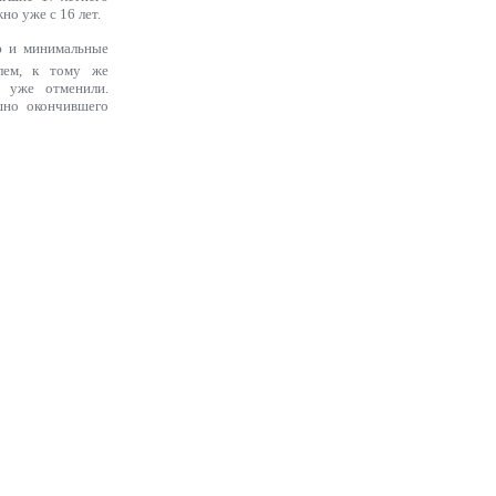
но уже с 16 лет.
ию и минимальные
илем, к тому же
 уже отменили.
шно окончившего