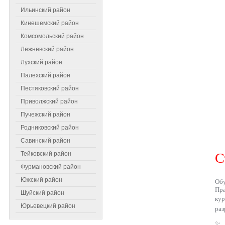
Ильинский район
Кинешемский район
Комсомольский район
Лежневский район
Лухский район
Палехский район
Пестяковский район
Приволжский район
Пучежский район
Родниковский район
Самое читаемое
Савинский район
Тейковский район
С
Фурмановский район
Южский район
Обу
Пра
Шуйский район
ку
Юрьевецкий район
раз
✨ 