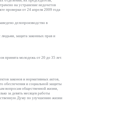
х отделений, их председатели,
атрачено на устранение недочетов
кте проверки от 24 апреля 2009 года
 заведено делопроизводство в
с людьми, защита законных прав и
ов принята молодежь от 20 до 35 лет.
ектов законов и нормативных актов,
го обеспечения и социальной защиты
ным вопросам общественной жизни,
лько за девять месяцев работы
арственную Думу по улучшению жизни