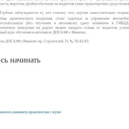
раста, впрочем, пройти обучение на водителя таких транспортных средств мож
лубоко заблуждаются те, кто считает, что, изучив самостоятельно теор
иёмы практического вождения, стоит садиться за управление автомоб
мостоятельную (без обучения в автошколе) сдачу экзаменов в ГИБДД
ентичное поведение на дороге можно ожидать только от водителя, успе
ный курс обучения в автошколе ДОСААФ г. Иваново.
ола ДОСААФ г.Иваново пр. Строителей, 31 📞 56-42-85
сь начинать
ишлось начинать практически с нуля»