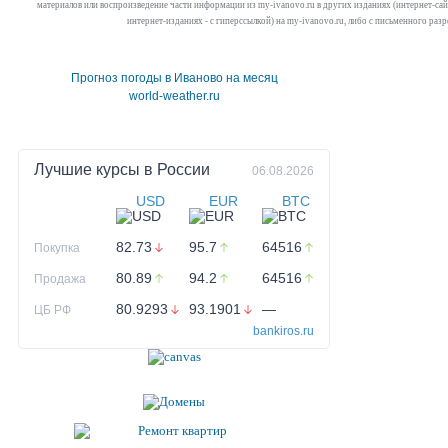
материалов или воспроизведение части информации из my-ivanovo.ru в других изданиях (интернет-сайта
интернет-изданиях - с гиперссылкой) на my-ivanovo.ru, либо с письменного раз
Прогноз погоды в Иваново на месяц
world-weather.ru
Лучшие курсы в
России
06.08.2026
USD
EUR
BTC
82.73
95.7
64516
Покупка
80.89
94.2
64516
Продажа
80.9293
93.1901
—
ЦБ РФ
bankiros.ru