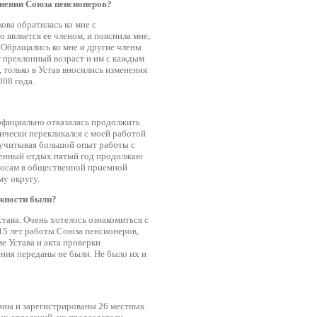
инении Союза пенсионеров?
ова обратилась ко мне с
 является ее членом, и пояснила мне,
 Обращались ко мне и другие члены
 преклонный возраст и им с каждым
 только в Устав вносились изменения
008 года.
 официально отказалась продолжить
тически перекликался с моей работой
, учитывая большой опыт работы с
уженный отдых пятый год продолжаю
просам в общественной приемной
у округу.
ожности были?
става. Очень хотелось ознакомиться с
15 лет работы Союза пенсионеров,
е Устава и акта проверки
ния переданы не были. Не было их и
даны и зарегистрированы 26 местных