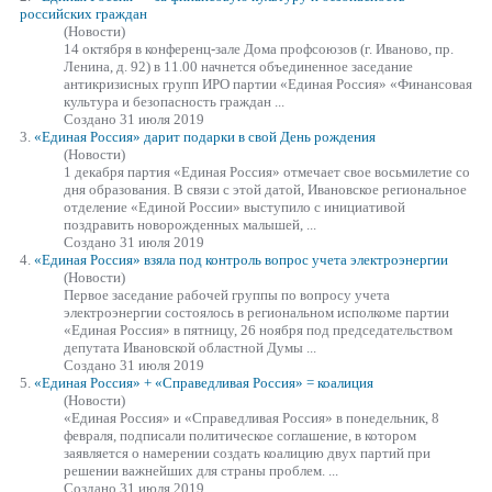
российских граждан
(Новости)
14 октября в конференц-зале Дома профсоюзов (г. Иваново, пр.
Ленина, д. 92) в 11.00 начнется объединенное заседание
антикризисных групп ИРО партии
«Единая
Россия» «Финансовая
культура и безопасность граждан ...
Создано 31 июля 2019
3.
«Единая
Россия» дарит подарки в свой День рождения
(Новости)
1 декабря партия
«Единая
Россия» отмечает свое восьмилетие со
дня образования. В связи с этой датой, Ивановское региональное
отделение «Единой России» выступило с инициативой
поздравить новорожденных малышей, ...
Создано 31 июля 2019
4.
«Единая
Россия» взяла под контроль вопрос учета электроэнергии
(Новости)
Первое заседание рабочей группы по вопросу учета
электроэнергии состоялось в региональном исполкоме партии
«Единая
Россия» в пятницу, 26 ноября под председательством
депутата Ивановской областной Думы ...
Создано 31 июля 2019
5.
«Единая
Россия» + «Справедливая Россия» = коалиция
(Новости)
«Единая
Россия» и «Справедливая Россия» в понедельник, 8
февраля, подписали политическое соглашение, в котором
заявляется о намерении создать коалицию двух партий при
решении важнейших для страны проблем. ...
Создано 31 июля 2019