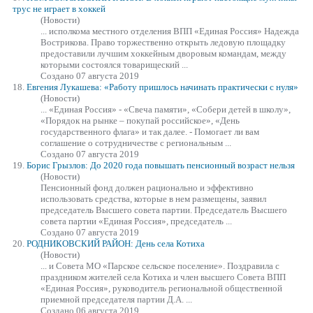
трус не играет в хоккей
(Новости)
... исполкома местного отделения ВПП
«Единая
Россия» Надежда
Вострикова. Право торжественно открыть ледовую площадку
предоставили лучшим хоккейным дворовым командам, между
которыми состоялся товарищеский ...
Создано 07 августа 2019
18.
Евгения Лукашева: «Работу пришлось начинать практически с нуля»
(Новости)
...
«Единая
Россия» - «Свеча памяти», «Собери детей в школу»,
«Порядок на рынке – покупай российское», «День
государственного флага» и так далее. - Помогает ли вам
соглашение о сотрудничестве с региональным ...
Создано 07 августа 2019
19.
Борис Грызлов: До 2020 года повышать пенсионный возраст нельзя
(Новости)
Пенсионный фонд должен рационально и эффективно
использовать средства, которые в нем размещены, заявил
председатель Высшего совета партии. Председатель Высшего
совета партии
«Единая
Россия», председатель ...
Создано 07 августа 2019
20.
РОДНИКОВСКИЙ РАЙОН: День села Котиха
(Новости)
... и Совета МО «Парское сельское поселение». Поздравила с
праздником жителей села Котиха и член высшего Совета ВПП
«Единая
Россия», руководитель региональной общественной
приемной председателя партии Д.А. ...
Создано 06 августа 2019