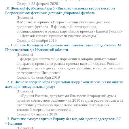
Создано 28 февраля 2020
10.
Женский футбольный клуб «Иваново» завоевал второе место на
Всероссийском фестивале детского дворового футбола
(Новости)
В Москве завершился Всероссийский фестиваль детского
дворового футбола. В финальной части турнира,
организованного в рамках партийного проекта «Единой России»
– «Детский спорт», принимали участие команды ...
Создано 05 ноября 2019
11.
Сборные Кинешмы и Родниковского района стали победителями XI
Параспартакиады Ивановской области
(Новости)
... федерации спорта лиц с поражением опорно-двигательного
аппарата и проведен в рамках проекта партии
«Единая
России»
«Единая страна – доступная среда». Добавим, в настоящее время
на территории Ивановской ...
Создано 05 сентября 2019
12.
В Иванове введена мера социальной поддержки населения по оплате
жилищно-коммунальных услуг
(Новости)
...
«Единая
Россия», депутатами Ивановской городской думы
принято совместное решение - на 2010 год для расчетов платы за
отопление установить предельное значение потребления
тепловой энергии на отопление в ...
Создано 07 августа 2019
13.
Россияне смогут ездить в Европу без виз, обещает председатель ЕС
– Испания
(Новости)