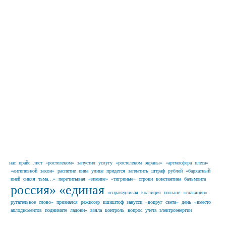
нас
прайс
лист
«ростелеком»
запустил
услугу
«ростелеком
экраны»
«артмосфера
плеса»
«антипивной
закон»
распитие
пива
улице
придется
заплатить
штраф
рублей
«бархатный
иней
синяя
тьма…»
перечитывая
«зимние»
«тигриные»
строки
константина
бальмонта
россия»
«единая
«справедливая
коалиция
польше
«славянин»
ругательное
слово»
признался
режиссер
кшиштоф
занусси
«вокруг
света»
день
«вместо
аплодисментов
поднимите
ладони»
взяла
контроль
вопрос
учета
электроэнергии
Наши партнеры в г. Иваново и