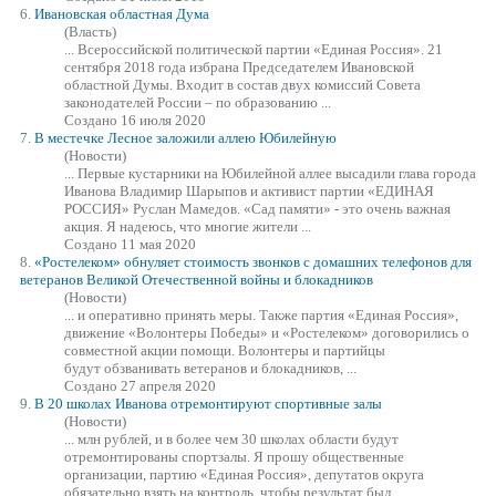
6.
Ивановская областная Дума
(Власть)
... Всероссийской политической партии
«Единая
Россия». 21
сентября 2018 года избрана Председателем Ивановской
областной Думы. Входит в состав двух комиссий Совета
законодателей России – по образованию ...
Создано 16 июля 2020
7.
В местечке Лесное заложили аллею Юбилейную
(Новости)
... Первые кустарники на Юбилейной аллее высадили глава города
Иванова Владимир Шарыпов и активист партии
«ЕДИНАЯ
РОССИЯ» Руслан Мамедов. «Сад памяти» - это очень важная
акция. Я надеюсь, что многие жители ...
Создано 11 мая 2020
8.
«Ростелеком» обнуляет стоимость звонков с домашних телефонов для
ветеранов Великой Отечественной войны и блокадников
(Новости)
... и оперативно принять меры. Также партия
«Единая
Россия»,
движение «Волонтеры Победы» и «Ростелеком» договорились о
совместной акции помощи. Волонтеры и партийцы
будут обзванивать ветеранов и блокадников, ...
Создано 27 апреля 2020
9.
В 20 школах Иванова отремонтируют спортивные залы
(Новости)
... млн рублей, и в более чем 30 школах области будут
отремонтированы спортзалы. Я прошу общественные
организации, партию
«Единая
Россия», депутатов округа
обязательно взять на контроль, чтобы результат был, ...