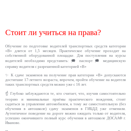
Стоит ли учиться на права?
Обучение по подготовке водителей транспортных средств категории
«B» длится от 1,5 месяцев. Практическое обучение проходит на
собственной оборудованной площадке. Для поступления на курсы
водителей необходимо представить: 🗯 паспорт 🗯 медицинскую
справку водителя с разрешенной категорией «В»
✨ К сдаче экзаменов на получение прав категории «В» допускаются
достигшие 17-летнего возраста, впрочем, пройти обучение на водителя
таких транспортных средств можно уже с 16 лет.
☝ Глубоко заблуждаются те, кто считает, что, изучив самостоятельно
теорию и минимальные приёмы практического вождения, стоит
садиться за управление автомобилем, к тому же самостоятельную (без
обучения в автошколе) сдачу экзаменов в ГИБДД уже отменили.
Аутентичное поведение на дороге можно ожидать только от водителя,
успешно окончившего полный курс обучения в автошколе ДОСААФ г.
Иваново.