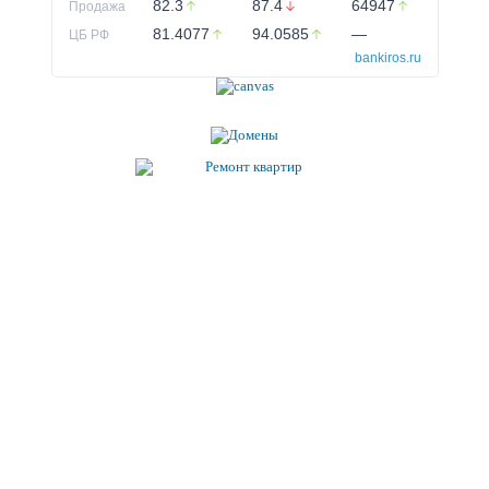
82.3
87.4
64947
Продажа
81.4077
94.0585
—
ЦБ РФ
bankiros.ru