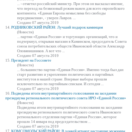
... - отметил российский министр. При этом он высказал мнение,
что переход на безвизовый режим важен для всего европейского
континента.
«Единая
Европа немыслима без свободы
передвижения», - уверен Лавров. ...
Создано 07 августа 2019
14.
РОДНИКОВСКИЙ РАЙОН: Лучший подарок каминцам
(Новости)
... партии
«Единая
Россия» и торгующих организаций, что и
подчеркнул, открывая магазин в Каминском, председатель Совета
союза потребительских обществ Ивановской области Александр
Оловянишников. А вот что ...
Создано 07 августа 2019
15.
Президент на Госсовете
(Новости)
... большинство партии
«Единая
Россия». Именно тогда был дан
старт развитию и укреплению политических и партийных
институтов в нашей стране. Впервые выборы прошли
исключительно по партийным спискам. И сегодня ...
Создано 07 августа 2019
16.
Подведены итоги внутрипартийного голосования на заседании
президиума регионального политического совета ИРО «Единой России»
(Новости)
Подведены итоги внутрипартийного голосования на заседании
президиума регионального политического совета Ивановского
регионального отделения партии
«Единая
Россия», которое
прошло 14 января под председательством ...
Создано 07 августа 2019
17.
КОМСОМОЛЬСКИЙ РАЙОН: В хоккей играют настоящие мужчины