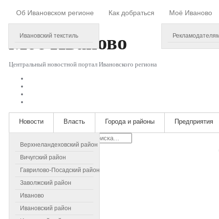
Об Ивановском регионе
Как добраться
Моё Иваново
Friday, August 07, 2026
Моё
Иваново
Ивановский текстиль
Рекламодателя
Центральный новостной портал Ивановского региона
Новости
Власть
Города и районы
Предприятия
Искать...
Верхнеландеховский район
Вичугский район
Гаврилово-Посадский район
Заволжский район
Иваново
Ивановский район