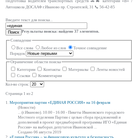
Подготовка водителей транспортных средств 🚗🚘 категории «В» /
Автошкола ДОСААФ г.Иваново пр. Строителей, 31 📞 56-42-85
Введите текст для поиска...
Результаты поиска: найдено
37
элементов.
Поиск
Совпадение
Все слова
Любое из слов
Точное совпадение
Порядок
Ограничение области поиска
Категории
Контакты
Материалы
Ленты новостей
Ссылки
Комментарии
Кол-во строк:
Страница 1 из 2
1.
Мероприятия партии
«ЕДИНАЯ
РОССИЯ» на 16 февраля
(Новости)
... (г.Иваново). 10.00 - 16.00 - Пикеты Ивановского городского
Местного отделения Партии с целью сбора предложений и
дополнений в проект предвыборной программы ИГО
«Единая
Россия» на выборах депутатов Ивановской ...
Создано 06 августа 2019
2.
«Единая
Россия» – за финансовую культуру и безопасность