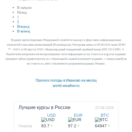
В начало
Назад
1
2
Вперед
В конец
Издание зарегистрировано Федеральной службой по надзору в сфере связи, информационных
технологий и массовых коммуникаций (Роскомнадзор). Реестровая запись от 06.08.2010 серия ЭЛ ФС
77 - 41611 от 06 августа 2010 г. Международный стандартный серийный номер ISSN 2312-6981. ©
Перепечатка материалов или воспроизведение части информации из my-ivanovo.ru в других изданиях
(интернет-сайтах) приветствуется, но с обязательной ссылкой (в интернет-изданиях - с гиперссылкой) на
my-ivanovo.ru, либо с письменного разрешения редакции. Реклама:
Прогноз погоды в Иваново на месяц
world-weather.ru
Лучшие курсы в
России
07.08.2026
USD
EUR
BTC
83.7
97.2
64947
Покупка