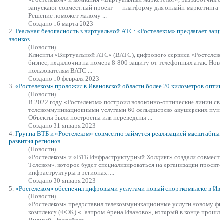
запускают совместный проект — платформу для онлайн-маркетинга
Решение поможет малому ...
Создано 16 марта 2023
2.
Реальная безопасность в виртуальной АТС:
«Ростелеком»
предлагает защ
звонков
(Новости)
Клиенты «Виртуальной АТС» (ВАТС), цифрового сервиса «Ростелеко
бизнес, подключив на номера 8-800 защиту от телефонных атак. Но
пользователям ВАТС ...
Создано 10 февраля 2023
3.
«Ростелеком»
проложил в Ивановской области более 20 километров опт
(Новости)
В 2022 году
«Ростелеком»
построил волоконно-оптические линии св
телекоммуникационными услугами 60 фельдшерско-акушерских пунк
Объекты были построены или переведены ...
Создано 31 января 2023
4.
Группа ВТБ и
«Ростелеком»
совместно займутся реализацией масштабны
развития регионов
(Новости)
«Ростелеком»
и «ВТБ Инфраструктурный Холдинг» создали совмест
Телеком», которое будет специализироваться на организации проек
инфраструктуры в регионах. ...
Создано 30 января 2023
5.
«Ростелеком»
обеспечил цифровыми услугами новый спорткомплекс в И
(Новости)
«Ростелеком»
предоставил телекоммуникационные услуги новому ф
комплексу (ФОК) «Газпром Арена Иваново», который в конце прошл
Видный. Провайдер ...