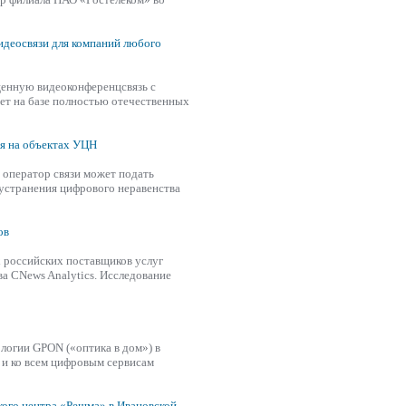
идеосвязи для компаний любого
енную видеоконференцсвязь с
ет на базе полностью отечественных
ия на объектах УЦН
 оператор связи может подать
 устранения цифрового неравенства
ов
х российских поставщиков услуг
ва CNews Analytics. Исследование
логии GPON («оптика в дом») в
 и ко всем цифровым сервисам
ого центра «Решма» в Ивановской