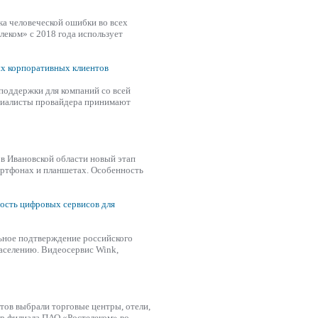
ка человеческой ошибки во всех
леком»
с 2018 года использует
ых корпоративных клиентов
оддержки для компаний со всей
ециалисты провайдера принимают
в Ивановской области новый этап
артфонах и планшетах. Особенность
ость цифровых сервисов для
ьное подтверждение российского
аселению. Видеосервис Wink,
нтов выбрали торговые центры, отели,
ор филиала ПАО
«Ростелеком»
во