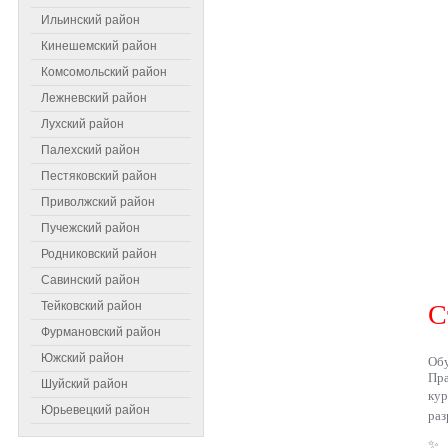
Ильинский район
Кинешемский район
Комсомольский район
Лежневский район
Лухский район
Палехский район
Пестяковский район
Приволжский район
Пучежский район
Родниковский район
Самое читаемое
Савинский район
Тейковский район
С
Фурмановский район
Южский район
Обу
Пра
Шуйский район
ку
Юрьевецкий район
раз
✨ 