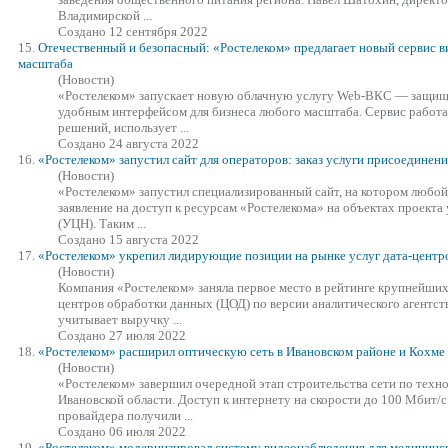
Владимирской ...
Создано 12 сентября 2022
15.
Отечественный и безопасный:
«Ростелеком»
предлагает новый сервис в
масштаба
(Новости)
«Ростелеком»
запускает новую облачную услугу Web-ВКС — защищ
удобным интерфейсом для бизнеса любого масштаба. Сервис работа
решений, использует ...
Создано 24 августа 2022
16.
«Ростелеком»
запустил сайт для операторов: заказ услуги присоединен
(Новости)
«Ростелеком»
запустил специализированный сайт, на котором любой
заявление на доступ к ресурсам «Ростелекома» на объектах проекта
(УЦН). Таким ...
Создано 15 августа 2022
17.
«Ростелеком»
укрепил лидирующие позиции на рынке услуг дата-центр
(Новости)
Компания
«Ростелеком»
заняла первое место в рейтинге крупнейши
центров обработки данных (ЦОД) по версии аналитического агентст
учитывает выручку ...
Создано 27 июля 2022
18.
«Ростелеком»
расширил оптическую сеть в Ивановском районе и Кохме
(Новости)
«Ростелеком»
завершил очередной этап строительства сети по техно
Ивановской области. Доступ к интернету на скорости до 100 Мбит/с
провайдера получили ...
Создано 06 июля 2022
19.
«Ростелеком»
модернизировал систему видеонаблюдения для медицинск