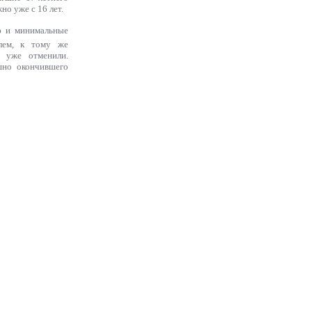
но уже с 16 лет.
ию и минимальные
илем, к тому же
 уже отменили.
шно окончившего