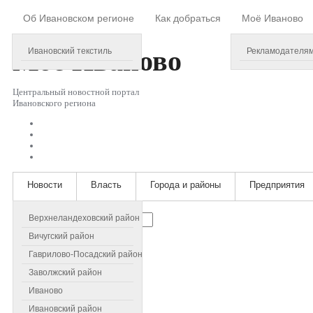
Об Ивановском регионе
Как добраться
Моё Иваново
Friday, August 07, 2026
Моё
Иваново
Ивановский текстиль
Рекламодателя
Центральный новостной портал
Ивановского региона
Новости
Власть
Города и районы
Предприятия
Искать...
Верхнеландеховский район
Вичугский район
Гаврилово-Посадский район
Заволжский район
Иваново
Ивановский район