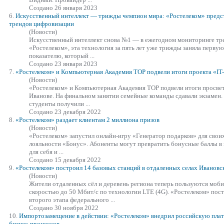
Создано 26 января 2023
6.
Искусственный интеллект — трижды чемпион мира:
«Ростелеком»
предс
трендов цифровизации
(Новости)
Искусственный интеллект снова №1 — в ежегодном мониторинге тр
«Ростелеком»
, эта технология за пять лет уже трижды заняла перву
показателю, который ...
Создано 23 января 2023
7.
«Ростелеком»
и Компьютерная Академия ТОР подвели итоги проекта «IT-
(Новости)
«Ростелеком»
и Компьютерная Академия ТОР подвели итоги просвети
Иванове. На финальном занятии семейные команды сдавали экзамен
студенты получили ...
Создано 23 декабря 2022
8.
«Ростелеком»
раздает клиентам 2 миллиона призов
(Новости)
«Ростелеком»
запустил онлайн-игру «Генератор подарков» для свои
лояльности «Бонус». Абоненты могут превратить бонусные баллы в
для себя и ...
Создано 15 декабря 2022
9.
«Ростелеком»
построил 14 базовых станций в отдаленных селах Ивановс
(Новости)
Жители отдаленных сёл и деревень региона теперь пользуются моби
скоростью до 50 Мбит/с по технологии LTE (4G).
«Ростелеком»
пост
второго этапа федерального ...
Создано 30 ноября 2022
10.
Импортозамещение в действии:
«Ростелеком»
внедрил российскую плат
бизнес-процессов