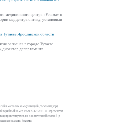
го медицинского центра «Решма» в
ории медцентра оптику, установили
 в Тутаеве Ярославской области
тия региона» в городе Тутаеве
, директор департамента
огий и массовых коммуникаций (Роскомнадзор).
тный серийный номер ISSN 2312-6981. © Перепечатка
х) приветствуется, но с обязательной ссылкой (в
решения редакции. Реклама: