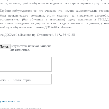
раста, впрочем, пройти обучение на водителя таких транспортных средств мож
лубоко заблуждаются те, кто считает, что, изучив самостоятельно теор
иёмы практического вождения, стоит садиться за управление автомоб
мостоятельную (без обучения в автошколе) сдачу экзаменов в ГИБДД
ентичное поведение на дороге можно ожидать только от водителя, успе
ный курс обучения в автошколе ДОСААФ г. Иваново.
ола ДОСААФ г.Иваново пр. Строителей, 31 📞 56-42-85
Результаты поиска: найдено
Поиск
50
элементов.
ылки
Комментарии
уть к клиентам
ервиса для интернет-рекламы,