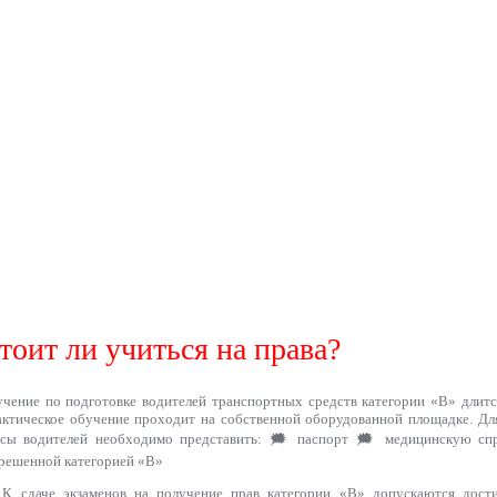
тоит ли учиться на права?
чение по подготовке водителей транспортных средств категории «B» длится
ктическое обучение проходит на собственной оборудованной площадке. Дл
рсы водителей необходимо представить: 🗯 паспорт 🗯 медицинскую спр
решенной категорией «В»
К сдаче экзаменов на получение прав категории «В» допускаются дости