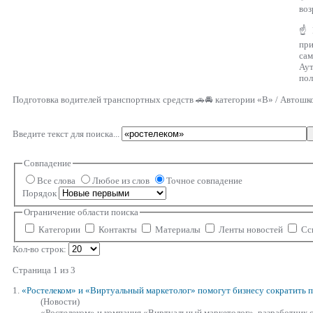
воз
☝ Г
пр
са
Аут
пол
Подготовка водителей транспортных средств 🚗🚘 категории «В» / Автошк
Введите текст для поиска...
Совпадение
Все слова
Любое из слов
Точное совпадение
Порядок
Ограничение области поиска
Категории
Контакты
Материалы
Ленты новостей
Сс
Кол-во строк:
Страница 1 из 3
1.
«Ростелеком»
и «Виртуальный маркетолог» помогут бизнесу сократить п
(Новости)
«Ростелеком»
и компания «Виртуальный маркетолог», разработчик с