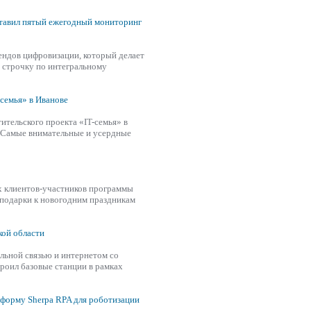
тавил пятый ежегодный мониторинг
ендов цифровизации, который делает
ю строчку по интегральному
семья» в Иванове
тельского проекта «IT-семья» в
. Самые внимательные и усердные
х клиентов-участников программы
 подарки к новогодним праздникам
кой области
льной связью и интернетом со
роил базовые станции в рамках
форму Sherpa RPA для роботизации