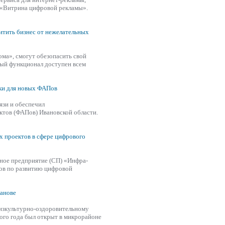
 «Витрина цифровой рекламы».
итить бизнес от нежелательных
ма», смогут обезопасить свой
вый функционал доступен всем
ики для новых ФАПов
язи и обеспечил
тов (ФАПов) Ивановской области.
х проектов в сфере цифрового
ное предприятие (СП) «Инфра-
тов по развитию цифровой
ванове
изкультурно-оздоровительному
ого года был открыт в микрорайоне