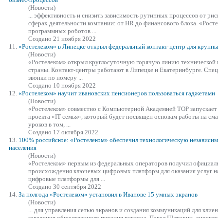
(Новости)
... эффективность и снизить зависимость рутинных процессов от рис
сферах деятельности компании: от HR до финансового блока.
«Росте
программных роботов ...
Создано 21 ноября 2022
11.
«Ростелеком»
в Липецке открыл федеральный контакт-центр для крупн
(Новости)
«Ростелеком»
открыл круглосуточную горячую линию технической п
страны. Контакт-центры работают в Липецке и Екатеринбурге. Сп
звонки по номеру ...
Создано 10 ноября 2022
12.
«Ростелеком»
научит ивановских пенсионеров пользоваться гаджетами
(Новости)
«Ростелеком»
совместно с Компьютерной Академией TOP запускает 
проекта «IT-семья», который будет посвящен основам работы на см
уроков в том, ...
Создано 17 октября 2022
13.
100% российское:
«Ростелеком»
обеспечил технологическую независим
населения
(Новости)
«Ростелеком»
первым из федеральных операторов получил официал
происхождения ключевых цифровых платформ для оказания услуг н
цифровые платформы для ...
Создано 30 сентября 2022
14.
За полгода
«Ростелеком»
установил в Иванове 15 умных экранов
(Новости)
... для управления сетью экранов и создания коммуникаций для клие
заведения общественного питания региона. Павел Шатохин, директ