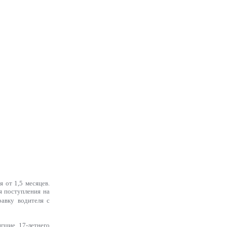
 от 1,5 месяцев.
я поступления на
авку водителя с
гшие 17-летнего