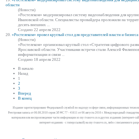
области
(Новости)
«Ростелеком»
модернизировал систему видеонаблюдения для крупно
Ивановской области. Специалисты провайдера проложили на террит
десять внешних ...
Создано 22 апреля 2022
20.
«Ростелеком»
провел круглый стол для представителей власти и бизнеса
(Новости)
«Ростелеком»
организовал круглый стол «Стратегия цифрового разви
Ярославской области. Участниками встречи стали Алексей Филиппов
информатизации и связи ...
Создано 18 апреля 2022
В начало
Назад
1
2
3
Вперед
В конец
Издание зарегистрировано Федеральной службой по надзору в сфере связи, информационных технол
Реестровая запись от 06.08.2010 серия ЭЛ ФС 77 - 41611 от 06 августа 2010 г. Международный стандар
материалов или воспроизведение части информации из my-ivanovo.ru в других изданиях (интернет-сайта
интернет-изданиях - с гиперссылкой) на my-ivanovo.ru, либо с письменного раз