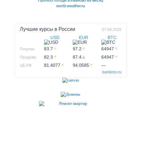
Прогноз погоды в Иваново на месяц
world-weather.ru
Лучшие курсы в
России
07.08.2026
USD
EUR
BTC
83.7
97.2
64947
Покупка
82.3
87.4
64947
Продажа
81.4077
94.0585
—
ЦБ РФ
bankiros.ru