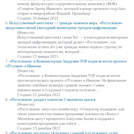
новому физкультурно-оздоровительному комплексу (ФОК)
«Газпром Арена Иваново», который в конце прошлого года был
открыт в микрорайоне Видный. Провайдер ...
Создано 26 января 2023
6.
Искусственный интеллект — трижды чемпион мира:
«Ростелеком»
представил пятый ежегодный мониторинг трендов цифровизации
(Новости)
Искусственный интеллект снова №1 — в ежегодном мониторинге
трендов цифровизации, который делает
«Ростелеком»
, эта
технология за пять лет уже трижды заняла первую строчку по
интегральному показателю, который ...
Создано 23 января 2023
7.
«Ростелеком»
и Компьютерная Академия ТОР подвели итоги проекта
«IT-семья» в Иванове
(Новости)
«Ростелеком»
и Компьютерная Академия ТОР подвели итоги
просветительского проекта «IT-семья» в Иванове. На финальном
занятии семейные команды сдавали экзамен. Самые
внимательные и усердные студенты получили ...
Создано 23 декабря 2022
8.
«Ростелеком»
раздает клиентам 2 миллиона призов
(Новости)
«Ростелеком»
запустил онлайн-игру «Генератор подарков» для
своих клиентов-участников программы лояльности «Бонус».
Абоненты могут превратить бонусные баллы в подарки к
новогодним праздникам для себя и ...
Создано 15 декабря 2022
9.
«Ростелеком»
построил 14 базовых станций в отдаленных селах