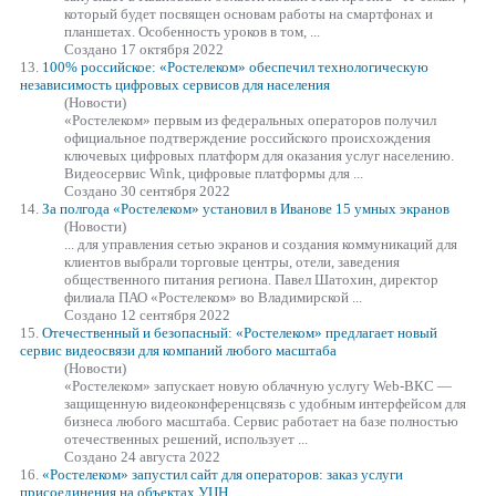
который будет посвящен основам работы на смартфонах и
планшетах. Особенность уроков в том, ...
Создано 17 октября 2022
13.
100% российское:
«Ростелеком»
обеспечил технологическую
независимость цифровых сервисов для населения
(Новости)
«Ростелеком»
первым из федеральных операторов получил
официальное подтверждение российского происхождения
ключевых цифровых платформ для оказания услуг населению.
Видеосервис Wink, цифровые платформы для ...
Создано 30 сентября 2022
14.
За полгода
«Ростелеком»
установил в Иванове 15 умных экранов
(Новости)
... для управления сетью экранов и создания коммуникаций для
клиентов выбрали торговые центры, отели, заведения
общественного питания региона. Павел Шатохин, директор
филиала ПАО
«Ростелеком»
во Владимирской ...
Создано 12 сентября 2022
15.
Отечественный и безопасный:
«Ростелеком»
предлагает новый
сервис видеосвязи для компаний любого масштаба
(Новости)
«Ростелеком»
запускает новую облачную услугу Web-ВКС —
защищенную видеоконференцсвязь с удобным интерфейсом для
бизнеса любого масштаба. Сервис работает на базе полностью
отечественных решений, использует ...
Создано 24 августа 2022
16.
«Ростелеком»
запустил сайт для операторов: заказ услуги
присоединения на объектах УЦН