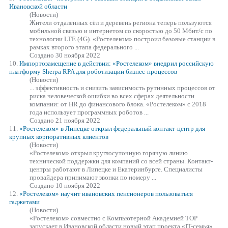
Ивановской области
(Новости)
Жители отдаленных сёл и деревень региона теперь пользуются
мобильной связью и интернетом со скоростью до 50 Мбит/с по
технологии LTE (4G).
«Ростелеком»
построил базовые станции в
рамках второго этапа федерального ...
Создано 30 ноября 2022
10.
Импортозамещение в действии:
«Ростелеком»
внедрил российскую
платформу Sherpa RPA для роботизации бизнес-процессов
(Новости)
... эффективность и снизить зависимость рутинных процессов от
риска человеческой ошибки во всех сферах деятельности
компании: от HR до финансового блока.
«Ростелеком»
с 2018
года использует программных роботов ...
Создано 21 ноября 2022
11.
«Ростелеком»
в Липецке открыл федеральный контакт-центр для
крупных корпоративных клиентов
(Новости)
«Ростелеком»
открыл круглосуточную горячую линию
технической поддержки для компаний со всей страны. Контакт-
центры работают в Липецке и Екатеринбурге. Специалисты
провайдера принимают звонки по номеру ...
Создано 10 ноября 2022
12.
«Ростелеком»
научит ивановских пенсионеров пользоваться
гаджетами
(Новости)
«Ростелеком»
совместно с Компьютерной Академией TOP
запускает в Ивановской области новый этап проекта «IT-семья»,