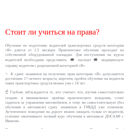
Стоит ли учиться на права?
Обучение по подготовке водителей транспортных средств категории
«B» длится от 1,5 месяцев. Практическое обучение проходит на
собственной оборудованной площадке. Для поступления на курсы
водителей необходимо представить: 🗯 паспорт 🗯 медицинскую
справку водителя с разрешенной категорией «В»
✨ К сдаче экзаменов на получение прав категории «В» допускаются
достигшие 17-летнего возраста, впрочем, пройти обучение на водителя
таких транспортных средств можно уже с 16 лет.
☝ Глубоко заблуждаются те, кто считает, что, изучив самостоятельно
теорию и минимальные приёмы практического вождения, стоит
садиться за управление автомобилем, к тому же самостоятельную (без
обучения в автошколе) сдачу экзаменов в ГИБДД уже отменили.
Аутентичное поведение на дороге можно ожидать только от водителя,
успешно окончившего полный курс обучения в автошколе ДОСААФ г.
Иваново.