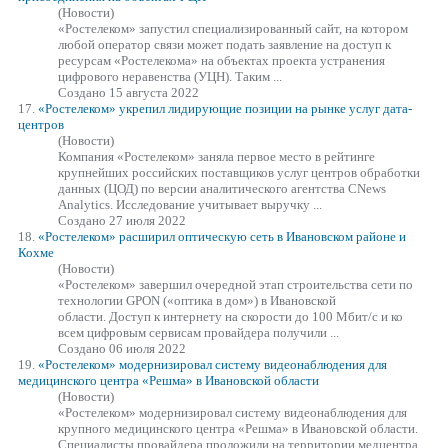
(Новости)
«Ростелеком»
запустил специализированный сайт, на котором
любой оператор связи может подать заявление на доступ к
ресурсам «Ростелекома» на объектах проекта устранения
цифрового неравенства (УЦН). Таким ...
Создано 15 августа 2022
17.
«Ростелеком»
укрепил лидирующие позиции на рынке услуг дата-
центров
(Новости)
Компания
«Ростелеком»
заняла первое место в рейтинге
крупнейших российских поставщиков услуг центров обработки
данных (ЦОД) по версии аналитического агентства CNews
Analytics. Исследование учитывает выручку ...
Создано 27 июля 2022
18.
«Ростелеком»
расширил оптическую сеть в Ивановском районе и
Кохме
(Новости)
«Ростелеком»
завершил очередной этап строительства сети по
технологии GPON («оптика в дом») в Ивановской
области. Доступ к интернету на скорости до 100 Мбит/с и ко
всем цифровым сервисам провайдера получили ...
Создано 06 июля 2022
19.
«Ростелеком»
модернизировал систему видеонаблюдения для
медицинского центра «Решма» в Ивановской области
(Новости)
«Ростелеком»
модернизировал систему видеонаблюдения для
крупного медицинского центра «Решма» в Ивановской области.
Специалисты провайдера проложили на территории медцентра