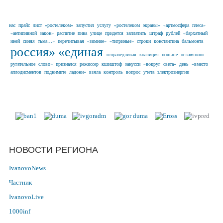
нас
прайс
лист
«ростелеком»
запустил
услугу
«ростелеком
экраны»
«артмосфера
плеса»
«антипивной
закон»
распитие
пива
улице
придется
заплатить
штраф
рублей
«бархатный
иней
синяя
тьма…»
перечитывая
«зимние»
«тигриные»
строки
константина
бальмонта
россия»
«единая
«справедливая
коалиция
польше
«славянин»
ругательное
слово»
признался
режиссер
кшиштоф
занусси
«вокруг
света»
день
«вместо
аплодисментов
поднимите
ладони»
взяла
контроль
вопрос
учета
электроэнергии
Наши партнеры в г. Иваново и
Ивановской области
НОВОСТИ РЕГИОНА
IvanovoNews
Частник
IvanovoLive
1000inf