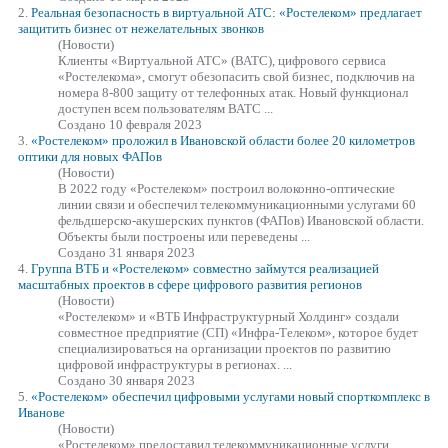
2.
Реальная безопасность в виртуальной АТС:
«Ростелеком»
предлагает
защитить бизнес от нежелательных звонков
(Новости)
Клиенты «Виртуальной АТС» (ВАТС), цифрового сервиса
«Ростелекома», смогут обезопасить свой бизнес, подключив на
номера 8-800 защиту от телефонных атак. Новый функционал
доступен всем пользователям ВАТС ...
Создано 10 февраля 2023
3.
«Ростелеком»
проложил в Ивановской области более 20 километров
оптики для новых ФАПов
(Новости)
В 2022 году
«Ростелеком»
построил волоконно-оптические
линии связи и обеспечил телекоммуникационными услугами 60
фельдшерско-акушерских пунктов (ФАПов) Ивановской области.
Объекты были построены или переведены ...
Создано 31 января 2023
4.
Группа ВТБ и
«Ростелеком»
совместно займутся реализацией
масштабных проектов в сфере цифрового развития регионов
(Новости)
«Ростелеком»
и «ВТБ Инфраструктурный Холдинг» создали
совместное предприятие (СП) «Инфра-Телеком», которое будет
специализироваться на организации проектов по развитию
цифровой инфраструктуры в регионах. ...
Создано 30 января 2023
5.
«Ростелеком»
обеспечил цифровыми услугами новый спорткомплекс в
Иванове
(Новости)
«Ростелеком»
предоставил телекоммуникационные услуги