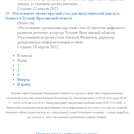
оптику, установили десять внешних ...
Создано 22 апреля 2022
20.
«Ростелеком»
провел круглый стол для представителей власти и
бизнеса в Тутаеве Ярославской области
(Новости)
«Ростелеком»
организовал круглый стол «Стратегия цифрового
развития региона» в городе Тутаеве Ярославской области.
Участниками встречи стали Алексей Филиппов, директор
департамента информатизации и связи ...
Создано 18 апреля 2022
В начало
Назад
1
2
3
Вперед
В конец
Издание зарегистрировано Федеральной службой по надзору в сфере связи, информационных
технологий и массовых коммуникаций (Роскомнадзор). Реестровая запись от 06.08.2010 серия ЭЛ ФС
77 - 41611 от 06 августа 2010 г. Международный стандартный серийный номер ISSN 2312-6981. ©
Перепечатка материалов или воспроизведение части информации из my-ivanovo.ru в других изданиях
(интернет-сайтах) приветствуется, но с обязательной ссылкой (в интернет-изданиях - с гиперссылкой) на
my-ivanovo.ru, либо с письменного разрешения редакции. Реклама: