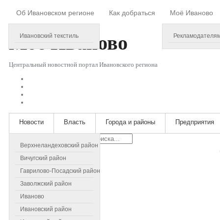
Об Ивановском регионе
Как добраться
Моё Иваново
Friday, August 07, 2026
Моё
Иваново
Ивановский текстиль
Рекламодателя
Центральный новостной портал Ивановского региона
Новости
Власть
Города и районы
Предприятия
Искать...
Верхнеландеховский район
Вичугский район
Гаврилово-Посадский район
Заволжский район
Иваново
Ивановский район