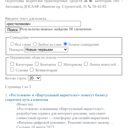
Подготовка водителей транспортных средств 🚗🚘 категории «В» /
Автошкола ДОСААФ г.Иваново пр. Строителей, 31 📞 56-42-85
Введите текст для поиска...
Результаты поиска: найдено
50
элементов.
Поиск
Совпадение
Все слова
Любое из слов
Точное совпадение
Порядок
Ограничение области поиска
Категории
Контакты
Материалы
Ленты новостей
Ссылки
Комментарии
Кол-во строк:
Страница 1 из 3
1.
«Ростелеком»
и «Виртуальный маркетолог» помогут бизнесу
сократить путь к клиентам
(Новости)
«Ростелеком»
и компания «Виртуальный маркетолог»,
разработчик сервиса для интернет-рекламы, запускают
совместный проект — платформу для онлайн-маркетинга
«Витрина цифровой рекламы». Решение поможет малому ...
Создано 16 марта 2023